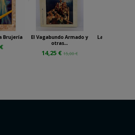
a Brujería
El Vagabundo Armado y
La Tierra de lo
otras...
 €
30,00 
14,25 €
15,00 €