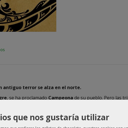
ios
n antiguo terror se alza en el norte.
gre
, se ha proclamado
Campeona
de su pueblo. Pero las t
 se une a la banda de mercenarios al servicio del
príncipe
descubrir cuál es su lugar en el mundo, pero en vez de eso
ios que nos gustaría utilizar
 su hermana melliza: ambos aspiran a coronarse, pero sól