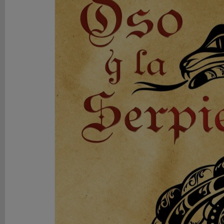
DE
ROL
LIBROS
SEGUNDA
MANO
NOVEDADES
Y
OFERTAS
ACCESORIOS
MARCAS