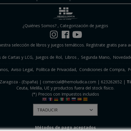
¿Quiénes Somos?
,
Categorización de juegos
estra selección de libros y juegos temáticos. Regístrate gratis para a
s de Cartas y LCG
Juegos de Rol
Libros
Segunda Mano
Novedade
anos
Aviso Legal
Política de Privacidad
Condiciones de Compra
P
a, Zaragoza - (España) | comercial@hemoludica.com |
623262652
|
T
Ceuta, Melilla, UE y productos fuera del stock físico.
(*) Precios con Impuestos incluidos
Métodos de pago aceptados