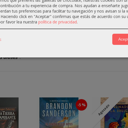
os que prefieres las galletas de chocolate, nuestras cookies son u
ues se ha profetizado que una gran calamidad caerá sobre 
ontribución a tu experiencia de compra. Nos ayudan a enseñarte jug
dinástica.
uerdan tus preferencias para facilitar tu navegación y nos avisan si la
. Haciendo click en "Aceptar" confirmas que estás de acuerdo con su 
o la sombra de la perdición. El líder de los
Osos
,
Trueno F
or favor lea nuestra
política de privacidad
.
 fin a rivalidades ancestrales. Un adversario surgido de l
as almas en peligro. Y ni el norte ni el sur se librarán del te
s
Acept
 la historia como el mundo que
Adrian
ha creado. Está metic
s dioses"
.
-5 %
Agotado