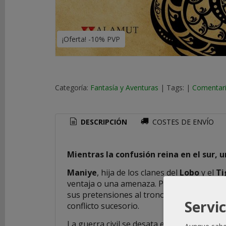
COSTES
DE
¡Oferta! -10% PVP
ENVÍO
GRATIS
*
Consultar
Categoría:
Fantasía y Aventuras
|
Tags:
|
Comentar
Destinos
TU
DESCRIPCIÓN
COSTES DE ENVÍO
CARRITO
(0)
Mientras la confusión reina en el sur, u
El
carrito
Maniye
, hija de los clanes del
Lobo
y el
Ti
de
ventaja o una amenaza. Para ganar tiempo,
la
sus pretensiones al trono.
Maniye
espera 
compra
Servic
conflicto sucesorio.
está
vacío
La guerra civil se desata entre
Tecuman
y