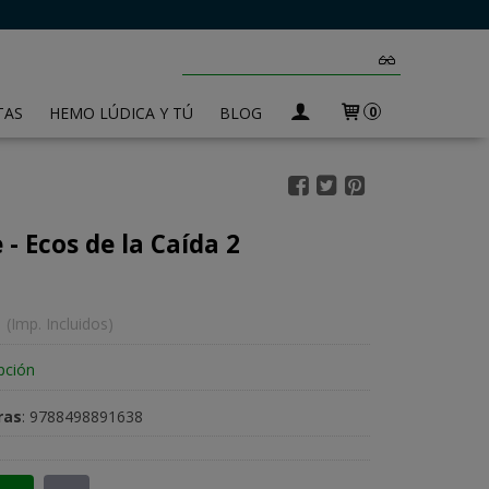
TAS
HEMO LÚDICA Y TÚ
BLOG
0
 - Ecos de la Caída 2
(Imp. Incluidos)
pción
ras
:
9788498891638