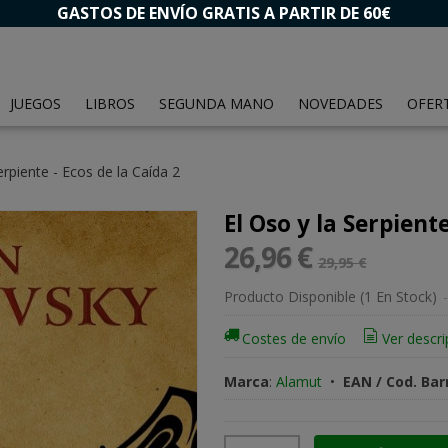
GASTOS DE ENVÍO GRATIS A PARTIR DE 60€
JUEGOS
LIBROS
SEGUNDA MANO
NOVEDADES
OFER
erpiente - Ecos de la Caída 2
El Oso y la Serpiente
26,96 €
29,95 €
Producto Disponible
(1 En Stock)
-
Costes de envío
Ver descri
Marca
:
Alamut
•
EAN / Cod. Bar