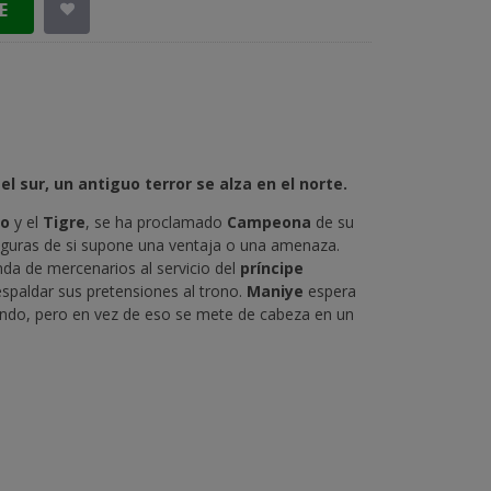
E
el sur, un antiguo terror se alza en el norte.
o
y el
Tigre
, se ha proclamado
Campeona
de su
seguras de si supone una ventaja o una amenaza.
nda de mercenarios al servicio del
príncipe
respaldar sus pretensiones al trono.
Maniye
espera
mundo, pero en vez de eso se mete de cabeza en un