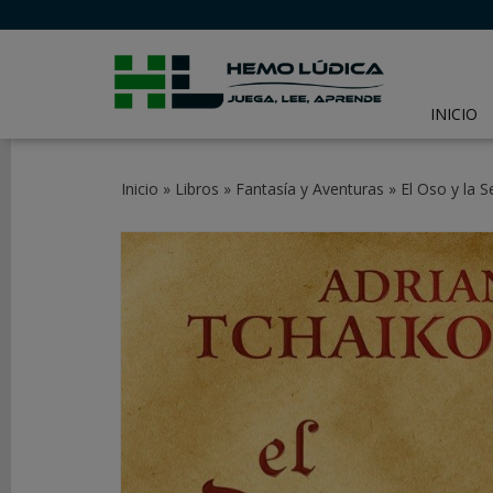
INICIO
CATEGORÍAS
Inicio
»
Libros
»
Fantasía y Aventuras
»
El Oso y la S
JUEGOS
DE
MESA
JUEGOS
DE
CARTAS
Y
LCG
JUEGOS