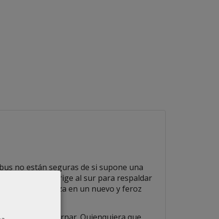
ribus no están seguras de si supone una
 Tecuman
y se dirige al sur para respaldar
 se mete de cabeza en un nuevo y feroz
o uno puede gobernar. Quienquiera que