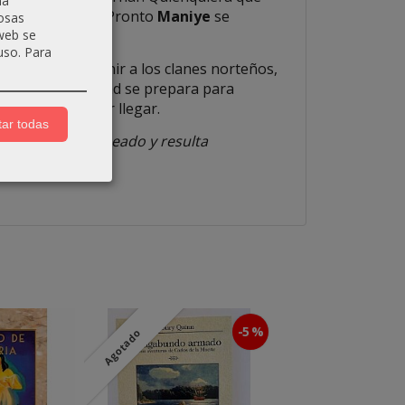
na
el mundo entero. Pronto
Maniye
se
osas
 web se
uso.
Para
uerte
, aspira a unir a los clanes norteños,
a remota antigüedad se prepara para
rror que está por llegar.
ar todas
ulosamente planeado y resulta
-5 %
Agotado