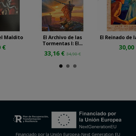
el Maldito
El Archivo de las
El Reinado de l
Tormentas I: El...
 €
30,00
33,16 €
34,90 €
Financiado por la Unión Europea-Next Generation EU