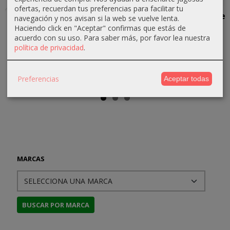
ofertas, recuerdan tus preferencias para facilitar tu
Historia
Pack Libros
Vampiras.
Grimscribe:
navegación y nos avisan si la web se vuelve lenta.
General de
de Sangre
Antología
Vidas y
Haciendo click en "Aceptar" confirmas que estás de
los Piratas
(dos
de relatos
obras
acuerdo con su uso.
Para saber más, por favor lea nuestra
volúmenes)
sobre...
política de privacidad
.
18,53 €
22,80 €
63,00 €
26,13 €
19,50 €
24,00 €
70,00 €
27,50 €
Preferencias
Aceptar todas
MARCAS