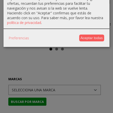
ofertas, recuerdan tus preferencias para facilitar tu
navegación y nos avisan si la web se vuelve lenta.
Más allá de
Peter Pan
El Método
Los
Haciendo click en "Aceptar" confirmas que estás de
los eones y
en la Locura:
Hombres
12,83 €
acuerdo con su uso.
Para saber más, por favor lea nuestra
otras...
Tres...
Topo
política de privacidad
.
quieren tus
13,50 €
31,83 €
11,40 €
Ojos y...
33,50 €
12,00 €
50,00 €
Preferencias
Aceptar todas
MARCAS