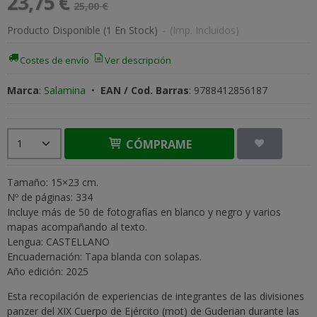
23,75 €
25,00 €
Producto Disponible
(1 En Stock)
-
(Imp. Incluidos)
Costes de envío
Ver descripción
Marca
:
Salamina
•
EAN / Cod. Barras
:
9788412856187
CÓMPRAME
Tamaño: 15×23 cm.
Nº de páginas: 334
Incluye más de 50 de fotografías en blanco y negro y varios
mapas acompañando al texto.
Lengua: CASTELLANO
Encuadernación: Tapa blanda con solapas.
Año edición: 2025
Esta recopilación de experiencias de integrantes de las divisiones
panzer del XIX Cuerpo de Ejército (mot) de Guderian durante las