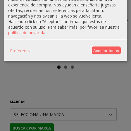
experiencia de compra. Nos ayudan a enseñarte jugosas
ofertas, recuerdan tus preferencias para facilitar tu
navegación y nos avisan si la web se vuelve lenta.
De la
Las Batallas
La Batalla
Infierno de
Haciendo click en "Aceptar" confirmas que estás de
fundación
de Kharkov
de San
Acero
acuerdo con su uso.
Para saber más, por favor lea nuestra
del Reino
Quintín,
política de privacidad
.
20,90 €
20,90 €
de...
1557
22,00 €
22,00 €
16,10 €
13,30 €
Preferencias
Aceptar todas
16,95 €
14,00 €
MARCAS