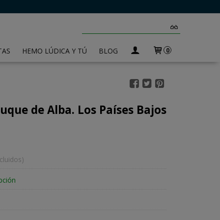
TAS
HEMO LÚDICA Y TÚ
BLOG
0
que de Alba. Los Países Bajos
cluidos)
pción