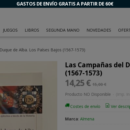
GASTOS DE ENVÍO GRATIS A PARTIR DE 60€
JUEGOS
LIBROS
SEGUNDA MANO
NOVEDADES
OFER
Duque de Alba. Los Países Bajos (1567-1573)
Las Campañas del Du
(1567-1573)
14,25 €
15,00 €
Producto NO Disponible
-
(Imp. In
Costes de envío
Ver descri
Marca
:
Almena