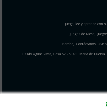
Juega, lee y aprende con nu
Juegos de Mesa
Juego
Ir arriba
Contáctanos
Aviso
C / Río Aguas Vivas, Casa 52 - 50430 María de Huerv