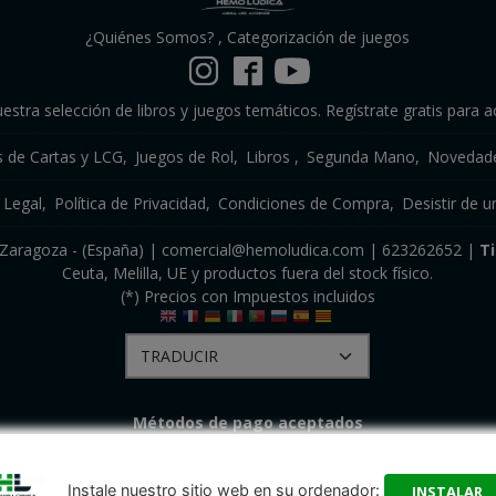
¿Quiénes Somos?
,
Categorización de juegos
estra selección de libros y juegos temáticos. Regístrate gratis para a
s de Cartas y LCG
Juegos de Rol
Libros
Segunda Mano
Novedade
 Legal
Política de Privacidad
Condiciones de Compra
Desistir de u
a, Zaragoza - (España) | comercial@hemoludica.com |
623262652
|
T
Ceuta, Melilla, UE y productos fuera del stock físico.
(*) Precios con Impuestos incluidos
Métodos de pago aceptados
Instale nuestro sitio web en su ordenador:
INSTALAR