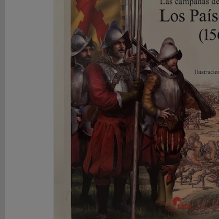
DE
ROL
LIBROS
SEGUNDA
MANO
NOVEDADES
Y
OFERTAS
ACCESORIOS
MARCAS