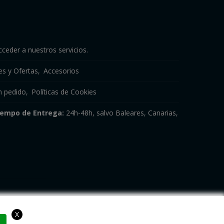
cceder a nuestros servicios.
s y Ofertas
Accesorios
n pedido
Políticas de Cookies
iempo de Entrega:
24h-48h, salvo Baleares, Canarias,
X