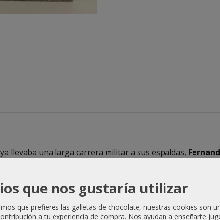
 llevaba una larga carrera militar a sus espaldas,
Fernand
e mando en los Países Bajos. Enviado allí inicialmente para
 que no estaba preparado.
ios que nos gustaría utilizar
endo a los rebeldes protestantes en
Jemmingen
y en
Jodo
tomara
Haarlem
.
os que prefieres las galletas de chocolate, nuestras cookies son u
ontribución a tu experiencia de compra. Nos ayudan a enseñarte jug
ntarse al complicado y cambiante juego de alianzas que de