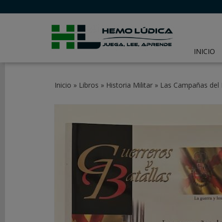
INICIO
CATEGORÍAS
Inicio
»
Libros
»
Historia Militar
»
Las Campañas del 
JUEGOS
DE
MESA
JUEGOS
DE
CARTAS
Y
LCG
JUEGOS