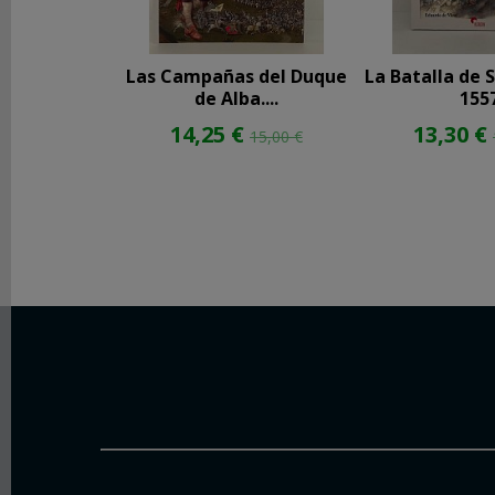
Las Campañas del Duque
La Batalla de 
de Alba....
155
14,25 €
13,30 €
15,00 €