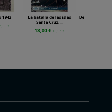
o 1942
La batalla de las islas
Destructores d
Santa Cruz,...
14,68 €
6,00 €
15
18,00 €
18,95 €