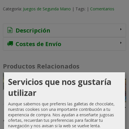
Categoría:
Juegos de Segunda Mano
|
Tags:
|
Comentarios
Descripción
Costes de Envío
Productos Relacionados
Servicios que nos gustaría
-10 %
-10 %
Agotado
Agotado
utilizar
Aunque sabemos que prefieres las galletas de chocolate,
D&D Tomb
Leyendas de
Unhappy
Lancaster
nuestras cookies son una importante contribución a tu
of
Camelot
King
experiencia de compra. Nos ayudan a enseñarte jugosas
50,00 €
Annihilation
Charles!,
ofertas, recuerdan tus preferencias para facilitar tu
16,20 €
Boardgame
The
navegación y nos avisan si la web se vuelve lenta.