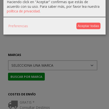
English...
18,00 €
Haciendo click en "Aceptar" confirmas que estás de
90,00 €
acuerdo con su uso.
Para saber más, por favor lea nuestra
81,00 €
política de privacidad
.
90,00 €
Preferencias
Aceptar todas
MARCAS
COSTES DE ENVÍO
GRATIS *
Consultar Destinos