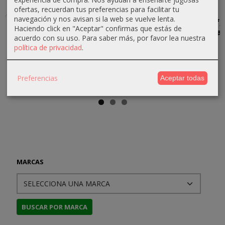
ofertas, recuerdan tus preferencias para facilitar tu
navegación y nos avisan si la web se vuelve lenta.
Enemy
Alexandros
Pack Guerra
The Wharf,
Haciendo click en "Aceptar" confirmas que estás de
Action:
and
del Anillo (2ª
mini-mapa
acuerdo con su uso.
Para saber más, por favor lea nuestra
Kharkov
Spartacus
ed.) y...
para la
política de privacidad
.
Saga...
124,69 €
74,66 €
208,25 €
4,00 €
131,25 €
82,95 €
245,00 €
Preferencias
Aceptar todas
MARCAS