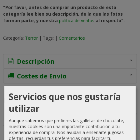
"Por favor, antes de comprar un producto de esta
categoría lee bien su descripción, de la que las fotos
forman parte, y nuestra
política de ventas
al respecto".
Categoría:
Terror
|
Tags:
|
Comentarios
Descripción
Costes de Envío
Servicios que nos gustaría
Productos Relacionados
utilizar
-5 %
-5 %
-10 %
Agotado
Agotado
Aunque sabemos que prefieres las galletas de chocolate,
nuestras cookies son una importante contribución a tu
experiencia de compra. Nos ayudan a enseñarte jugosas
ofertas, recuerdan tus preferencias para facilitar tu