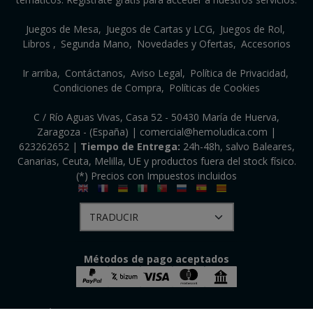
Juegos de Mesa
Juegos de Cartas y LCG
Juegos de Rol
Libros
Segunda Mano
Novedades y Ofertas
Accesorios
Ir arriba
Contáctanos
Aviso Legal
Política de Privacidad
Condiciones de Compra
Políticas de Cookies
C / Río Aguas Vivas, Casa 52 - 50430 María de Huerva,
Zaragoza - (España) | comercial@hemoludica.com |
623262652
|
Tiempo de Entrega:
24h-48h, salvo Baleares,
Canarias, Ceuta, Melilla, UE y productos fuera del stock físico.
(*) Precios con Impuestos incluidos
Métodos de pago aceptados
HEMO LÚDICA S.R.L.
- Copyright © 2026 [50650] - Con la tecnología de Palbin.com