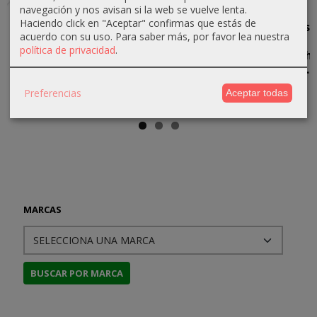
navegación y nos avisan si la web se vuelve lenta.
Después del
Cthulhu.
Los
Los
Haciendo click en "Aceptar" confirmas que estás de
Fin: El Largo
Una
Vigilantes
Tambores
acuerdo con su uso.
Para saber más, por favor lea nuestra
Mañana,
celebración
del Más
de
política de privacidad
.
La...
de los Mitos
Allá....
Damballah
(Jules de...
19,95 €
31,83 €
27,00 €
30,00 €
Preferencias
Aceptar todas
21,00 €
33,50 €
30,00 €
MARCAS