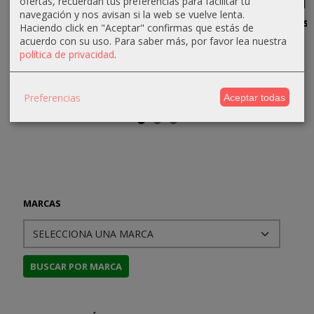
ofertas, recuerdan tus preferencias para facilitar tu
navegación y nos avisan si la web se vuelve lenta.
Emphyrio
Más allá de
La sombra
Homínidos
Haciendo click en "Aceptar" confirmas que estás de
la estrella
de Ender
acuerdo con su uso.
Para saber más, por favor lea nuestra
15,00 €
15,00 €
más lejana
política de privacidad
.
15,00 €
25,00 €
Preferencias
Aceptar todas
MARCAS