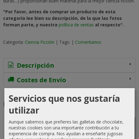
duras…) proporcionan buen material para la mejor ciencia ficción.
"Por favor, antes de comprar un producto de esta
categoría lee bien su descripción, de la que las fotos
forman parte, y nuestra
política de ventas
al respecto".
Categoría:
Ciencia Ficción
|
Tags:
|
Comentarios
Descripción
Costes de Envío
Servicios que nos gustaría
Productos Relacionados
utilizar
Agotado
Agotado
Aunque sabemos que prefieres las galletas de chocolate,
nuestras cookies son una importante contribución a tu
experiencia de compra. Nos ayudan a enseñarte jugosas