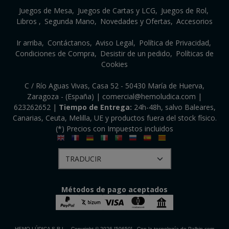
Juegos de Mesa
Juegos de Cartas y LCG
Juegos de Rol
Libros
Segunda Mano
Novedades y Ofertas
Accesorios
Ir arriba
Contáctanos
Aviso Legal
Política de Privacidad
Condiciones de Compra
Desistir de un pedido
Políticas de
Cookies
C / Río Aguas Vivas, Casa 52 - 50430 María de Huerva,
Zaragoza - (España) | comercial@hemoludica.com |
623262652
|
Tiempo de Entrega:
24h-48h, salvo Baleares,
Canarias, Ceuta, Melilla, UE y productos fuera del stock físico.
(*) Precios con Impuestos incluidos
Métodos de pago aceptados
HEMO LÚDICA S.R.L.
- Copyright © 2026 [50650] - Con la tecnología de Palbin.com