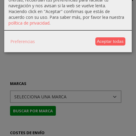
(selección
Ulthar Nº19
Casa
alma de
navegación y nos avisan si la web se vuelve lenta.
1944)....
Atreides
Dune
Haciendo click en "Aceptar" confirmas que estás de
13,30 €
acuerdo con su uso.
Para saber más, por favor lea nuestra
13,30 €
32,40 €
39,96 €
política de privacidad
.
14,00 €
14,00 €
36,00 €
49,95 €
Preferencias
Aceptar todas
MARCAS
COSTES DE ENVÍO