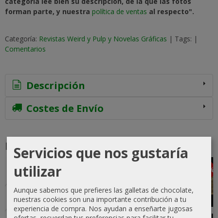
categoría lee bien su descripción, de la que las fotos
forman parte, y nuestra
política de ventas
al respecto".
Categoría:
Revistas Weird y Pulp y Novelas Gráficas
|
Tags:
|
Comentarios
Descripción
Costes de Envío
Productos Relacionados
Servicios que nos gustaría
utilizar
-5 %
-5 %
-10 %
-20 %
Agotado
Aunque sabemos que prefieres las galletas de chocolate,
nuestras cookies son una importante contribución a tu
experiencia de compra. Nos ayudan a enseñarte jugosas
Weird Tales
Revista
Dune: La
El arte y el
ofertas, recuerdan tus preferencias para facilitar tu