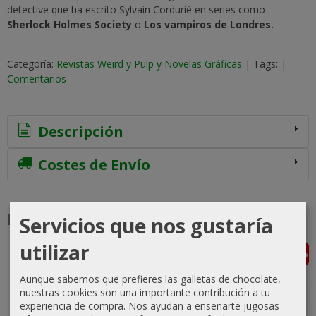
detective que ha escrito Sylvain Cordurié en series como
Sherlock Holmes Society
o
Los vampiros de Londres.
Categoría:
Revistas Weird y Pulp y Novelas Gráficas
|
Tags:
|
Comentarios
Descripción
Costes de Envío
Productos Relacionados
Servicios que nos gustaría
utilizar
-5 %
Agotado
Agotado
Agotado
Aunque sabemos que prefieres las galletas de chocolate,
nuestras cookies son una importante contribución a tu
experiencia de compra. Nos ayudan a enseñarte jugosas