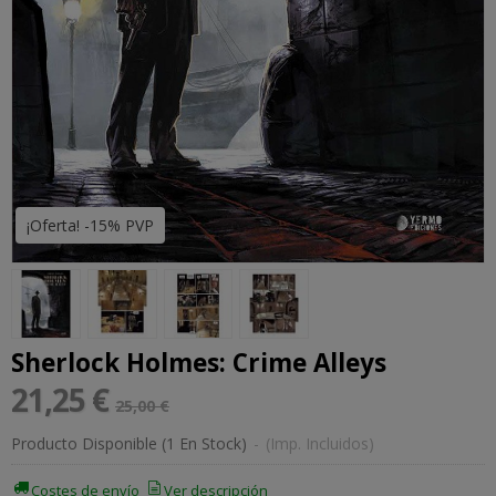
¡Oferta! -15% PVP
Sherlock Holmes: Crime Alleys
21,25 €
25,00 €
Producto Disponible
(1 En Stock)
-
(Imp. Incluidos)
Costes de envío
Ver descripción