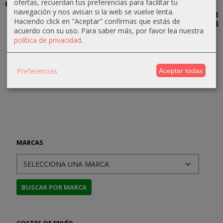
ofertas, recuerdan tus preferencias para facilitar tu
Cuaderno de
La Rata
Sherlock
Obras
navegación y nos avisan si la web se vuelve lenta.
Bitácora del
Gigante de
Holmes y el
completas
Haciendo click en "Aceptar" confirmas que estás de
"Matilda...
Sumatra en
"Gang" de
de Sherlock
acuerdo con su uso.
Para saber más, por favor lea nuestra
el...
los...
Holmes
6,00 €
política de privacidad
.
5,00 €
12,00 €
23,70 €
24,95 €
Preferencias
Aceptar todas
MARCAS
COSTES DE ENVÍO