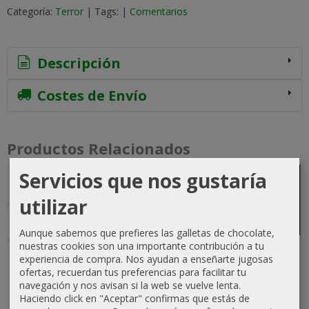
Categoría:
Terror
|
Tags:
|
Comentarios
Descripción
Costes de Envío
Productos Relacionados
Servicios que nos gustaría
-5 %
Agotado
Agotado
utilizar
Aunque sabemos que prefieres las galletas de chocolate,
nuestras cookies son una importante contribución a tu
Después del
Los
El Reinado
El Mundo
experiencia de compra. Nos ayudan a enseñarte jugosas
Fin: El Largo
Hombres
de la
Sombrío
ofertas, recuerdan tus preferencias para facilitar tu
Mañana,
Monstruo y
Brujería
35,00 €
navegación y nos avisan si la web se vuelve lenta.
La...
otras...
30,00 €
Haciendo click en "Aceptar" confirmas que estás de