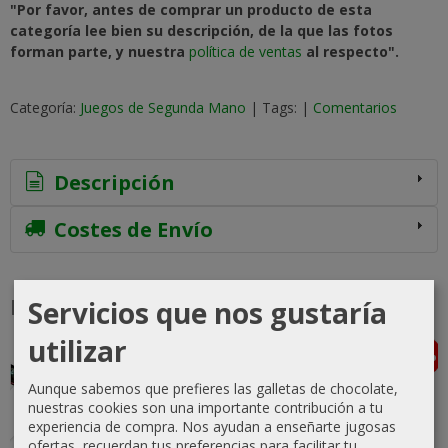
"Por favor, antes de comprar un producto de esta
categoría lee bien su descripción, de la que las fotos
forman parte, y nuestra
política de ventas
al respecto".
Categoría:
Juegos de Segunda Mano
|
Tags:
|
Comentarios
Descripción
Costes de Envío
Productos Relacionados
Servicios que nos gustaría
utilizar
-5 %
-20 %
-10 %
-5 %
Agotado
Agotado
Aunque sabemos que prefieres las galletas de chocolate,
nuestras cookies son una importante contribución a tu
experiencia de compra. Nos ayudan a enseñarte jugosas
ofertas, recuerdan tus preferencias para facilitar tu