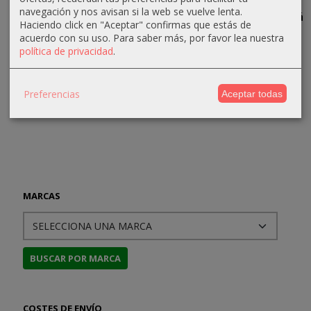
D&D:
Magia
D&D
D&D: Las
navegación y nos avisan si la web se vuelve lenta.
Pantalla del
Insondable
Campaign
Tierras más
Haciendo click en "Aceptar" confirmas que estás de
DM - La
Case:
Allá de
43,99 €
acuerdo con su uso.
Para saber más, por favor lea nuestra
Tumba de...
Creatures
Brujaluz
política de privacidad
.
54,99 €
14,24 €
58,46 €
37,99 €
14,99 €
64,95 €
39,99 €
Preferencias
Aceptar todas
MARCAS
COSTES DE ENVÍO