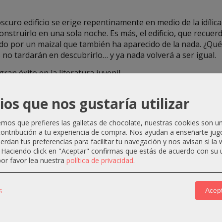
scuro edificio se erige repentinamente en medio de la idílic
onstruirlo en una sola noche. Es más, el edificio, que recue
ado por un maizal que también ha aparecido de la nada. ¿Qué
no tardarán en descubrirlo… y ya nada volverá a ser igual.
ran éxito en la literatura juvenil.
ios que nos gustaría utilizar
os que prefieres las galletas de chocolate, nuestras cookies son u
ontribución a tu experiencia de compra. Nos ayudan a enseñarte jug
uerdan tus preferencias para facilitar tu navegación y nos avisan si la
. Haciendo click en "Aceptar" confirmas que estás de acuerdo con su 
-30 %
-30 %
or favor lea nuestra
política de privacidad
.
s
Acept