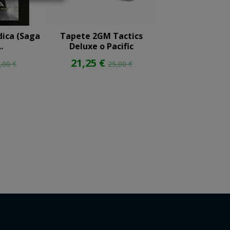
ica (Saga
Tapete 2GM Tactics
Frosthav
.
Deluxe o Pacific
269,99 €
29
21,25 €
,00 €
25,00 €