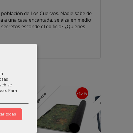
a población de Los Cuervos. Nadie sabe de
rda a una casa encantada, se alza en medio
 secretos esconde el edificio? ¿Quiénes
na
osas
 web se
uso.
Para
-25 %
-15 %
Agotado
Agotado
ar todas