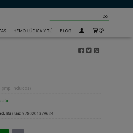
TAS
HEMO LÚDICA Y TÚ
BLOG
0
(Imp. Incluidos)
pción
od. Barras
:
9780201379624