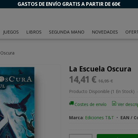
GASTOS DE ENVÍO GRATIS A PARTIR DE 60€
JUEGOS
LIBROS
SEGUNDA MANO
NOVEDADES
OFER
 Oscura
La Escuela Oscura
14,41 €
16,95 €
Producto Disponible
(1 En Stock)
-
Costes de envío
Ver descri
Marca
:
Ediciones T&T
•
EAN / C