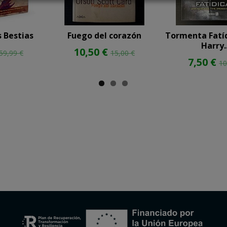
 Bestias
Fuego del corazón
Tormenta Fatíd
Harry..
10,50 €
59,99 €
15,00 €
7,50 €
10