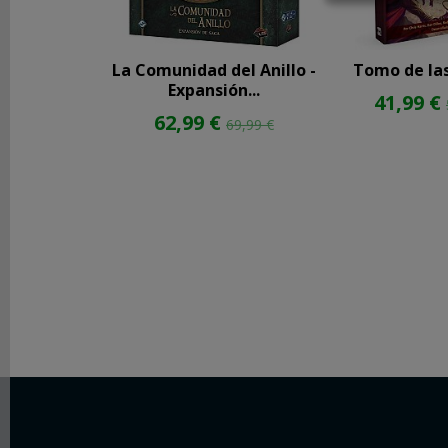
REDES
SOCIALES
La Comunidad del Anillo -
Tomo de las
Expansión...
41,99 €
62,99 €
Instagram
69,99 €
Facebook
Youtube