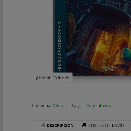
DE
ROL
LIBROS
SEGUNDA
MANO
NOVEDADES
Y
OFERTAS
¡Oferta! -15% PVP
ACCESORIOS
MARCAS
Categoría:
Ofertas
|
Tags:
|
Comentarios
DESCRIPCIÓN
COSTES DE ENVÍO