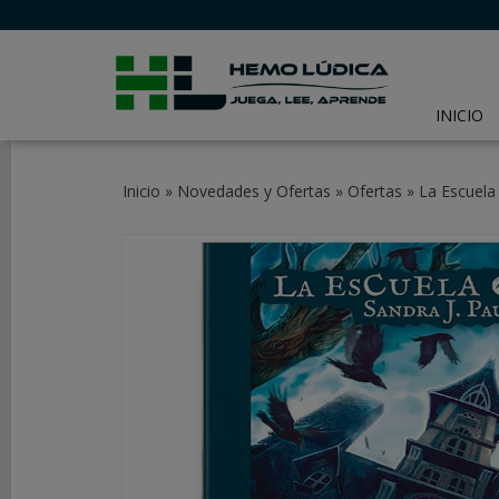
INICIO
CATEGORÍAS
Inicio
»
Novedades y Ofertas
»
Ofertas
»
La Escuela
JUEGOS
DE
MESA
JUEGOS
DE
CARTAS
Y
LCG
JUEGOS