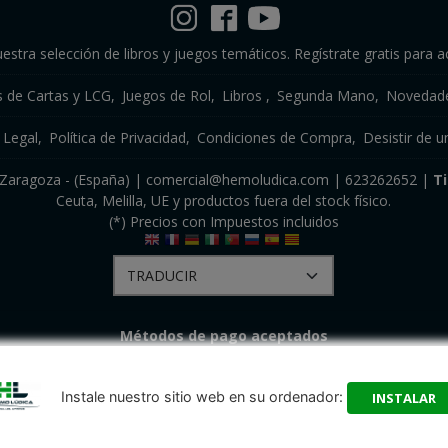
estra selección de libros y juegos temáticos. Regístrate gratis para a
s de Cartas y LCG
Juegos de Rol
Libros
Segunda Mano
Novedade
 Legal
Política de Privacidad
Condiciones de Compra
Desistir de u
a, Zaragoza - (España) | comercial@hemoludica.com |
623262652
|
T
Ceuta, Melilla, UE y productos fuera del stock físico.
(*) Precios con Impuestos incluidos
Métodos de pago aceptados
Instale nuestro sitio web en su ordenador:
INSTALAR
HEMO LÚDICA S.R.L.
- Copyright © 2026 [50650] - Con la tecnología de Palbin.com