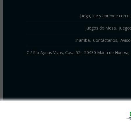
Juega, lee y aprende con nu
Juegos de Mesa
Juego
Ir arriba
Contáctanos
Aviso
C / Río Aguas Vivas, Casa 52 - 50430 María de Huerv