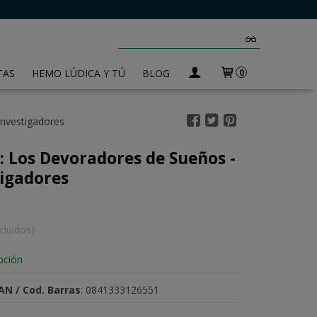
TAS
HEMO LÚDICA Y TÚ
BLOG
0
nvestigadores
 Los Devoradores de Sueños -
tigadores
cluidos)
pción
AN / Cod. Barras
:
0841333126551