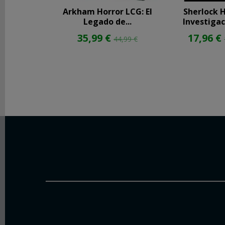
Arkham Horror LCG: El
Sherlock 
Legado de...
Investigac
35,99 €
17,96 €
44,99 €