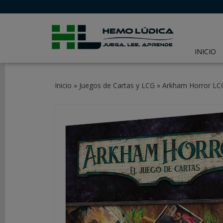
INICIO
CATEGORÍAS
Inicio
»
Juegos de Cartas y LCG
»
Arkham Horror LC
JUEGOS
DE
MESA
JUEGOS
DE
CARTAS
Y
LCG
JUEGOS