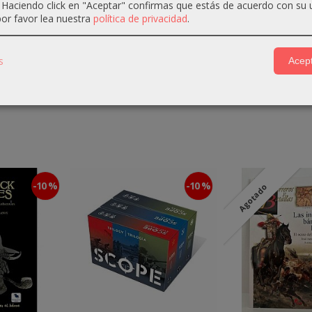
. Haciendo click en "Aceptar" confirmas que estás de acuerdo con su 
or favor lea nuestra
política de privacidad
.
or: El juego de cartas para jugar.
s
Acept
as · 185 cartas de Jugador · 1 reglamento
-10 %
-10 %
Agotado