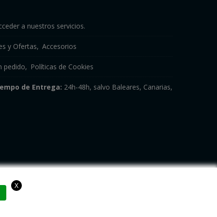
cceder a nuestros servicios.
s y Ofertas
Accesorios
n pedido
Políticas de Cookies
iempo de Entrega:
24h-48h, salvo Baleares, Canarias,
X