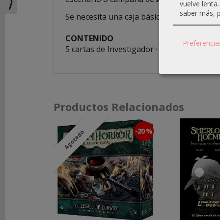
⟩
vuelve lenta
saber más, p
Se necesita una caja básica de
Arkham Horr
REDES
SOCIALES
CONTENIDO
Preferencia
5 cartas de Investigador · 5 cartas pequeñ
Instagram
Facebook
Productos Relacionados
Youtube
-20 %
Agotado