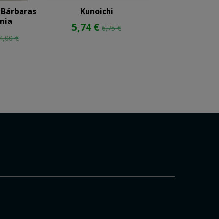
 Bárbaras
Kunoichi
Vampiro
nia
5,74 €
40,00 
6,75 €
4,00 €