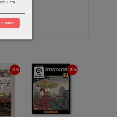
uso.
Para
ar todas
-15 %
-15 %