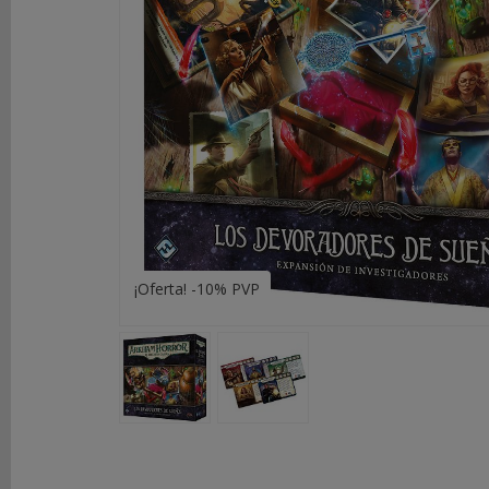
DE
ROL
LIBROS
SEGUNDA
MANO
NOVEDADES
Y
OFERTAS
¡Oferta! -10% PVP
ACCESORIOS
MARCAS