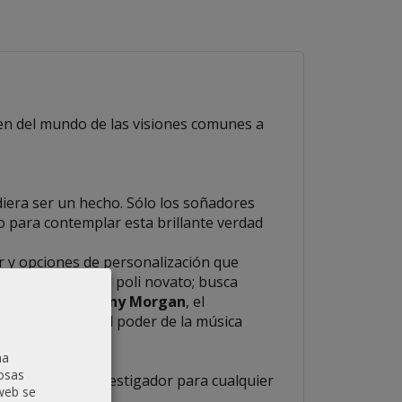
en del mundo de las visiones comunes a
udiera ser un hecho. Sólo los soñadores
o para contemplar esta brillante verdad
r y opciones de personalización que
my Muldoon
, el poli novato; busca
compensas como
Tony Morgan
, el
erza mística en el poder de la música
na
osas
iar mazos de investigador para cualquier
 web se