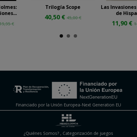
Holmes:
Trilogía Scope
Las Invasiones
iones...
de Hispa
40,50 €
45,00 €
11,90 €
19,95 €
1
Financiado por la Unión Europea-Next Generation EU
¿Quiénes Somos?
,
Categorización de juegos