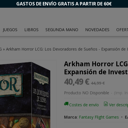
GASTOS DE ENVÍO GRATIS A PARTIR DE 60€
JUEGOS
LIBROS
SEGUNDA MANO
NOVEDADES
OFER
G
»
Arkham Horror LCG: Los Devoradores de Sueños - Expansión de I
Arkham Horror LCG:
Expansión de Inves
40,49 €
44,99 €
Producto NO Disponible
-
(Imp. In
Costes de envío
Ver descri
Marca
:
Fantasy Flight Games
•
E