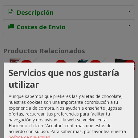
Descripción
Costes de Envío
Productos Relacionados
-25 %
-10 %
-15 %
-10 %
Agotado
Agotado
Servicios que nos gustaría
utilizar
Defensores
Lata Guerra
La
Los Cinco
Aunque sabemos que prefieres las galletas de chocolate,
de Gondor -
del Anillo -
Tripulación:
Escalones
nuestras cookies son una importante contribución a tu
Mazo de
Rey Brujo
Misión Mar
experiencia de compra. Nos ayudan a enseñarte jugosas
22,46 €
Inicio
Profundo
ofertas, recuerdan tus preferencias para facilitar tu
18,00 €
navegación y nos avisan si la web se vuelve lenta.
24,95 €
16,49 €
12,75 €
Haciendo click en "Aceptar" confirmas que estás de
20,00 €
acuerdo con su uso.
Para saber más, por favor lea nuestra
21,99 €
15,00 €
política de privacidad
.