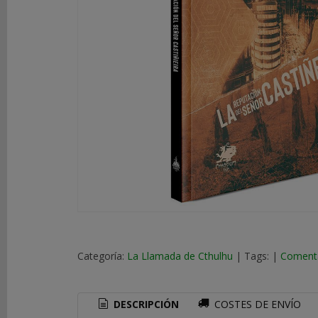
DE
ROL
LIBROS
SEGUNDA
MANO
NOVEDADES
Y
OFERTAS
ACCESORIOS
MARCAS
Categoría:
La Llamada de Cthulhu
|
Tags:
|
Coment
DESCRIPCIÓN
COSTES DE ENVÍO