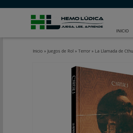
INICIO
CATEGORÍAS
Inicio
»
Juegos de Rol
»
Terror
»
La Llamada de Cthu
JUEGOS
DE
MESA
JUEGOS
DE
CARTAS
Y
LCG
JUEGOS