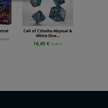
stral
Call of Cthulhu Abyssal &
A un Segundo
White Dice...
Medianoc
4,99 €
16,65 €
22,46 €
18,50 €
24