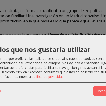
a contrata, de forma extraoficial, a un grupo de ex-policías 
ción familiar. Una investigación en un Madrid convulso. Un
prostitución, en la que nada es lo que parece y que llevará 
na aventura larga para
La Llamada de Cthulhu 7ª edición
ios que nos gustaría utilizar
raña
, de
J. D. Lisbona
, publicada por ediciones
Pàmies
.
os que prefieres las galletas de chocolate, nuestras cookies son u
ontribución a tu experiencia de compra. Nos ayudan a enseñarte jug
uerdan tus preferencias para facilitar tu navegación y nos avisan si la
. Haciendo click en "Aceptar" confirmas que estás de acuerdo con su 
or favor lea nuestra
política de privacidad
.
-10 %
-5 %
s
Acept