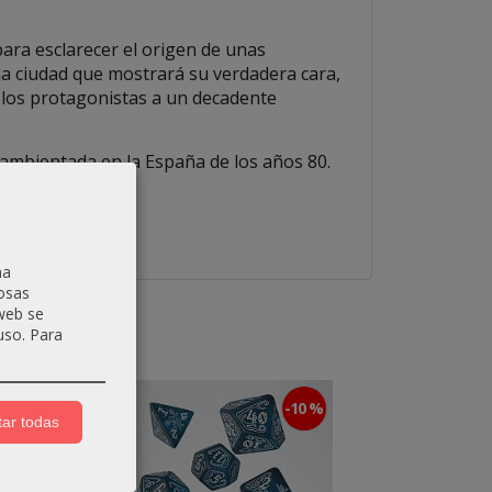
para esclarecer el origen de unas
a ciudad que mostrará su verdadera cara,
a los protagonistas a un decadente
ambientada en la España de los años 80.
na
osas
 web se
uso.
Para
-5 %
-10 %
ar todas