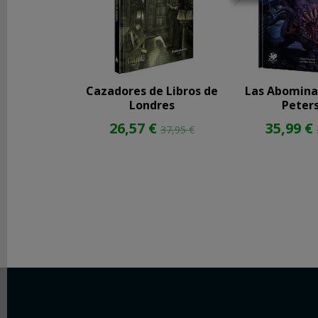
REDES
SOCIALES
Instagram
Cazadores de Libros de
Las Abomina
Londres
Peter
26,57 €
35,99 €
37,95 €
Facebook
Youtube