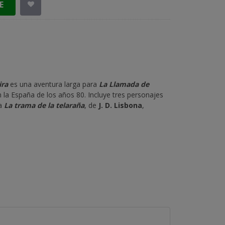
E
ira
es una aventura larga para
La Llamada de
la España de los años 80. Incluye tres personajes
la
La trama de la telaraña
, de
J. D. Lisbona
,