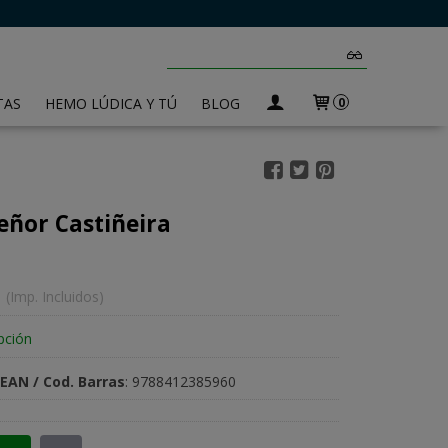
TAS
HEMO LÚDICA Y TÚ
BLOG
0
eñor Castiñeira
(Imp. Incluidos)
pción
EAN / Cod. Barras
:
9788412385960