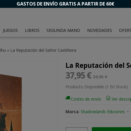
GASTOS DE ENVÍO GRATIS A PARTIR DE 60€
JUEGOS
LIBROS
SEGUNDA MANO
NOVEDADES
OFER
lhu
»
La Reputación del Señor Castiñeira
La Reputación del S
37,95 €
39,95 €
Producto Disponible
(1 En Stock)
-
Costes de envío
Ver descri
Marca
:
Shadowlands Ediciones
•