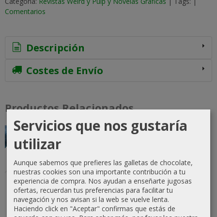
Categoría:
Revistas Weird y Pulp y Novelas Gráficas
|
Tags:
|
Comentarios
Descripción
Costes de Envío
Productos Relacionados
Servicios que nos gustaría
-15 %
-5 %
Agotado
utilizar
Aunque sabemos que prefieres las galletas de chocolate,
nuestras cookies son una importante contribución a tu
Pack Saga
Juego de
Winter is
experiencia de compra. Nos ayudan a enseñarte jugosas
Canción de
Tronos
coming, El
ofertas, recuerdan tus preferencias para facilitar tu
Hielo y
Edición
Mundo
navegación y nos avisan si la web se vuelve lenta.
Fuego
Ilustrada
Medieval...
Haciendo click en "Aceptar" confirmas que estás de