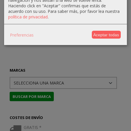
Colina 3ª...
Mundo...
navegación y nos avisan si la web se vuelve lenta.
48,00 €
112,49 €
Haciendo click en "Aceptar" confirmas que estás de
47,88 €
45,55 €
acuerdo con su uso.
Para saber más, por favor lea nuestra
80,00 €
149,99 €
política de privacidad
.
50,40 €
47,95 €
Preferencias
Aceptar todas
MARCAS
COSTES DE ENVÍO
GRATIS *