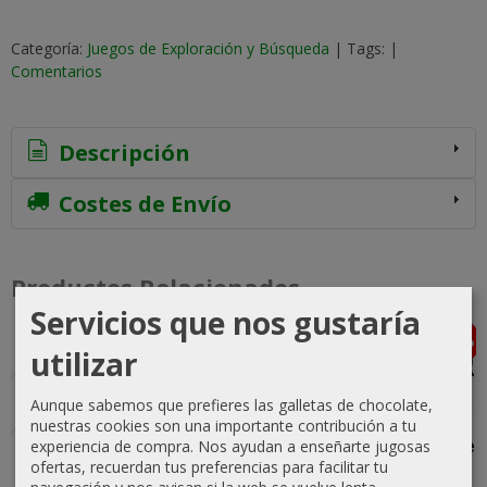
Categoría:
Juegos de Exploración y Búsqueda
|
Tags:
|
Comentarios
Descripción
Costes de Envío
Productos Relacionados
Servicios que nos gustaría
-5 %
-40 %
-25 %
-5 %
Agotado
Agotado
Agotado
utilizar
Aunque sabemos que prefieres las galletas de chocolate,
nuestras cookies son una importante contribución a tu
Betrayal: La
Posthuman
Gloomhaven
The Witcher:
experiencia de compra. Nos ayudan a enseñarte jugosas
Casa de la
Saga
2nd Edition
El Viejo
ofertas, recuerdan tus preferencias para facilitar tu