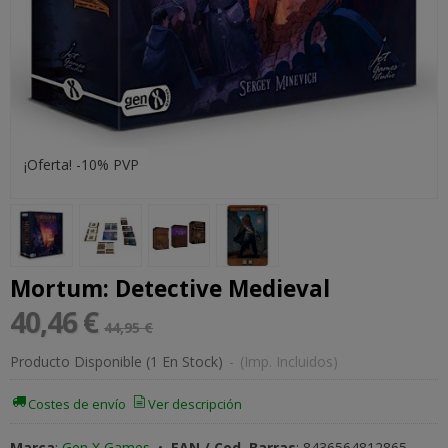
¡Oferta! -10% PVP
Mortum: Detective Medieval
40,46 €
44,95 €
Producto Disponible
(1 En Stock)
-
(Imp. Incluidos)
Costes de envío
Ver descripción
Marca
:
Gen X Games
•
EAN / Cod. Barras
:
8436564812865