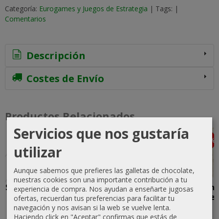
Categoría:
Eurogames y Juegos de Estrategia
|
Tags:
|
Comentarios
Descripción
Costes de Envío
Productos Relacionados
Servicios que nos gustaría
-5 %
-10 %
-10 %
Agotado
utilizar
Aunque sabemos que prefieres las galletas de chocolate,
nuestras cookies son una importante contribución a tu
SPQR Deluxe
The River,
D-Day at Iwo
The Seven
experiencia de compra. Nos ayudan a enseñarte jugosas
Edition 2nd
mapa para
Jima
Days Battles
ofertas, recuerdan tus preferencias para facilitar tu
Printing
la Saga
1862
navegación y nos avisan si la web se vuelve lenta.
94,50 €
Normanda
Haciendo click en "Aceptar" confirmas que estás de