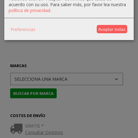
104,74 €
80,33 €
105,00 €
acuerdo con su uso.
Para saber más, por favor lea nuestra
7,50 €
política de privacidad
.
110,25 €
89,25 €
Preferencias
Aceptar todas
MARCAS
COSTES DE ENVÍO
GRATIS *
Consultar Destinos