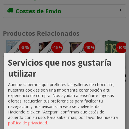
Costes de Envío
Productos Relacionados
-5 %
-15 %
-10 %
-10 %
Agotado
Agotado
Agotado
Servicios que nos gustaría
utilizar
ASL Starter
2 Minutos
Clank! La
D-Day to the
Kit
para
Maldición de
Rhine 1944
Aunque sabemos que prefieres las galletas de chocolate,
Expansion
Medianoche
la Momia
70,88 €
nuestras cookies son una importante contribución a tu
Pack #2
75,65 €
27,00 €
experiencia de compra. Nos ayudan a enseñarte jugosas
78,75 €
34,20 €
ofertas, recuerdan tus preferencias para facilitar tu
89,00 €
30,00 €
navegación y nos avisan si la web se vuelve lenta.
36,00 €
Haciendo click en "Aceptar" confirmas que estás de
acuerdo con su uso.
Para saber más, por favor lea nuestra
política de privacidad
.