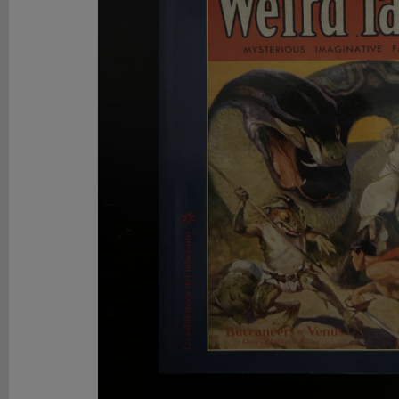
DE
ROL
LIBROS
SEGUNDA
MANO
NOVEDADES
Y
OFERTAS
ACCESORIOS
MARCAS