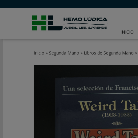
INICIO
CATEGORÍAS
Inicio
»
Segunda Mano
»
Libros de Segunda Mano
JUEGOS
DE
MESA
JUEGOS
DE
CARTAS
Y
LCG
JUEGOS