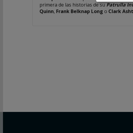
primera de las historias de su
Patrulla In
Quinn
,
Frank Belknap Long
o
Clark Ash
REDES
SOCIALES
Instagram
Facebook
Youtube