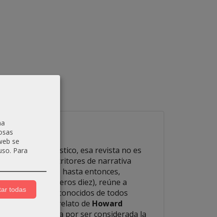
na
osas
 web se
nados a lo fantástico, esa revista no es
uso.
Para
z un elenco de escritores de narrativa
os misteriosos y, hasta entonces,
te caso, los primeros diez), reúne a
ar todas
udaces, los más reconocidos de todos
 desde el primer relato de
Howard
lton
que acabaría por ser considerada la