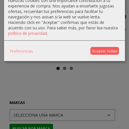
nuestras cookies son una importante contribución a tu
experiencia de compra. Nos ayudan a enseñarte jugosas
ofertas, recuerdan tus preferencias para facilitar tu
Las
Dogfight
Las
Bailén 1808,
navegación y nos avisan si la web se vuelve lenta.
Campañas
Campañas
el Águila
Haciendo click en "Aceptar" confirmas que estás de
22,80 €
Militares de
de
Derrotada...
acuerdo con su uso.
Para saber más, por favor lea nuestra
política de privacidad
.
Amílcar...
Alejandro
24,00 €
26,60 €
Magno
21,85 €
28,00 €
14,25 €
Preferencias
23,00 €
Aceptar todas
15,00 €
MARCAS