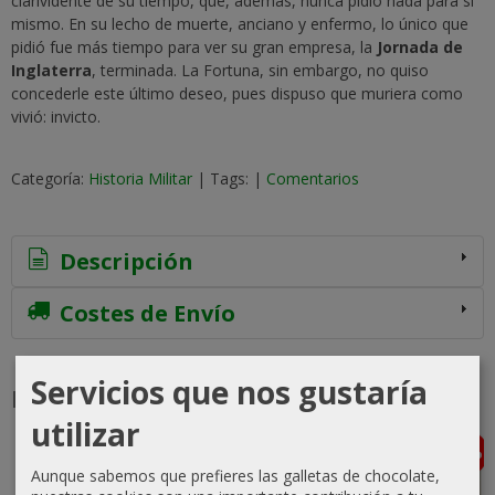
clarividente de su tiempo, que, además, nunca pidió nada para sí
mismo. En su lecho de muerte, anciano y enfermo, lo único que
pidió fue más tiempo para ver su gran empresa, la
Jornada de
Inglaterra
, terminada. La Fortuna, sin embargo, no quiso
concederle este último deseo, pues dispuso que muriera como
vivió: invicto.
Categoría:
Historia Militar
|
Tags:
|
Comentarios
Descripción
Costes de Envío
Servicios que nos gustaría
Productos Relacionados
utilizar
-5 %
-5 %
-5 %
-5 %
Agotado
Agotado
Aunque sabemos que prefieres las galletas de chocolate,