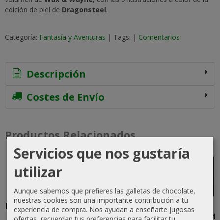
edición de piel de
Dragonsteel
.
Categoría:
Fantasía y Aventuras
|
Tags:
|
Comentarios
Descripción
Costes de Envío
Productos Relacionados
Servicios que nos gustaría
-5 %
Agotado
utilizar
Aunque sabemos que prefieres las galletas de chocolate,
nuestras cookies son una importante contribución a tu
El Archivo de
Navegante
Hijos de la
El
experiencia de compra. Nos ayudan a enseñarte jugosas
las
Solar
mente
experiment
ofertas, recuerdan tus preferencias para facilitar tu