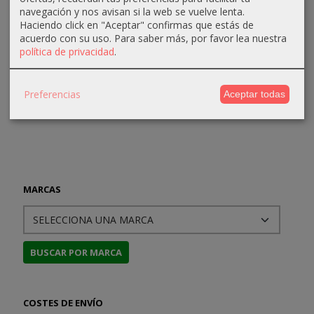
Tormentas
terminal
navegación y nos avisan si la web se vuelve lenta.
15,00 €
15,00 €
III:...
Haciendo click en "Aceptar" confirmas que estás de
15,00 €
acuerdo con su uso.
Para saber más, por favor lea nuestra
33,16 €
política de privacidad
.
34,90 €
Preferencias
Aceptar todas
MARCAS
COSTES DE ENVÍO