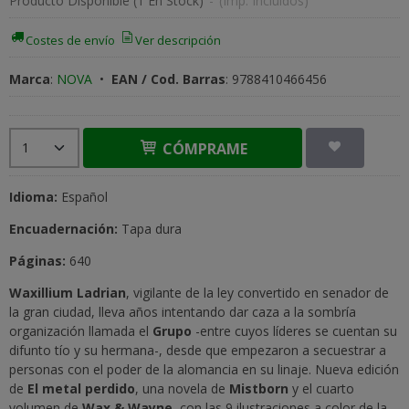
Producto Disponible
(1 En Stock)
-
(Imp. Incluidos)
Costes de envío
Ver descripción
Marca
:
NOVA
•
EAN / Cod. Barras
:
9788410466456
CÓMPRAME
Idioma:
Español
Encuadernación:
Tapa dura
Páginas:
640
Waxillium Ladrian
, vigilante de la ley convertido en senador de
la gran ciudad, lleva años intentando dar caza a la sombría
organización llamada el
Grupo
-entre cuyos líderes se cuentan su
difunto tío y su hermana-, desde que empezaron a secuestrar a
personas con el poder de la alomancia en su linaje. Nueva edición
de
El metal perdido
, una novela de
Mistborn
y el cuarto
volumen de
Wax & Wayne
, con las 9 ilustraciones a color de la