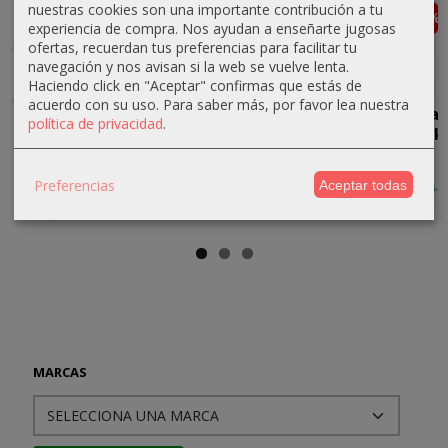
nuestras cookies son una importante contribución a tu
-5 %
-15 %
Agotado
Agotado
Agotado
experiencia de compra. Nos ayudan a enseñarte jugosas
ofertas, recuerdan tus preferencias para facilitar tu
navegación y nos avisan si la web se vuelve lenta.
Haciendo click en "Aceptar" confirmas que estás de
acuerdo con su uso.
Para saber más, por favor lea nuestra
Historia
Los Archivos
Los Gusanos
Las Hazañas
política de privacidad
.
General de
del doctor
de la Tierra
de Sherlock
los Piratas
Hesselius
y otros...
Holmes
18,53 €
35,00 €
40,00 €
8,08 €
Preferencias
Aceptar todas
9,50 €
19,50 €
MARCAS