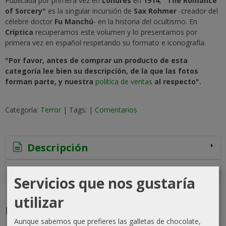
Publicada por primera vez en
Londres
en
1914
,
"The Romance
of Sorcery"
es la singular incursión de
Sax Rohmer
-creador del
célebre doctor
Fu Manchú
- en la historia del ocultismo. En
Críptica
recuperamos este volumen y lo presentamos por
primera vez en español respetando su formato e iconografía.
"Por favor, antes de comprar un producto de esta
categoría lee bien su descripción, de la que las fotos
forman parte, y nuestra
política de ventas
al respecto".
Categoría:
Terror
|
Tags:
|
Comentarios
Descripción
Costes de Envío
Servicios que nos gustaría
utilizar
Productos Relacionados
Aunque sabemos que prefieres las galletas de chocolate,