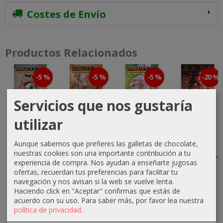
Costes de Envío
Productos Relacionados
-5 %
-5 %
-5 %
-20 %
Servicios que nos gustaría
utilizar
Revista
Revista
Revista
Dune: La
Ulthar Nº9
Ulthar Nº13
Ulthar Nº19
novela
Aunque sabemos que prefieres las galletas de chocolate,
gráfica
12,35 €
14,25 €
13,30 €
nuestras cookies son una importante contribución a tu
oficial de...
experiencia de compra. Nos ayudan a enseñarte jugosas
13,00 €
15,00 €
14,00 €
20,80 €
ofertas, recuerdan tus preferencias para facilitar tu
navegación y nos avisan si la web se vuelve lenta.
26,00 €
Haciendo click en "Aceptar" confirmas que estás de
acuerdo con su uso.
Para saber más, por favor lea nuestra
política de privacidad
.