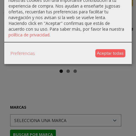
experiencia de compra. Nos ayudan a enseñarte jugosas
ofertas, recuerdan tus preferencias para facilitar tu
Great
Salerno '43
The World
The
navegación y nos avisan si la web se vuelve lenta.
Battles of
at War:
Passage,
Haciendo click en "Aceptar" confirmas que estás de
41,90 €
Julius
Europe
mapa para
acuerdo con su uso.
Para saber más, por favor lea nuestra
Caesar...
la Saga...
política de privacidad
.
44,10 €
63,71 €
108,68 €
7,50 €
74,95 €
120,75 €
Preferencias
Aceptar todas
MARCAS