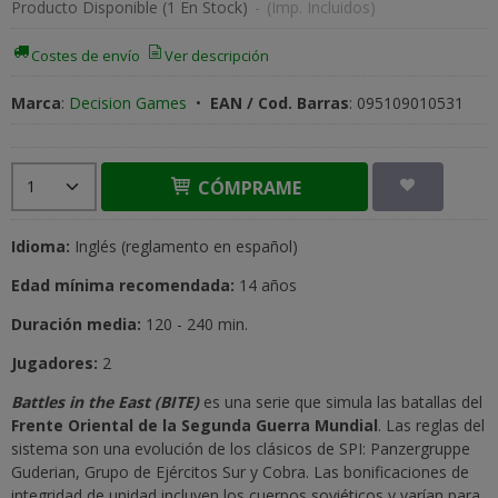
Producto Disponible
(1 En Stock)
-
(Imp. Incluidos)
Costes de envío
Ver descripción
Marca
:
Decision Games
•
EAN / Cod. Barras
:
095109010531
CÓMPRAME
Idioma:
Inglés (reglamento en español)
Edad mínima recomendada:
14 años
Duración media:
120 - 240 min.
Jugadores:
2
Battles in the East (BITE)
es una serie que simula las batallas del
Frente Oriental de la Segunda Guerra Mundial
. Las reglas del
sistema son una evolución de los clásicos de SPI: Panzergruppe
Guderian, Grupo de Ejércitos Sur y Cobra. Las bonificaciones de
integridad de unidad incluyen los cuerpos soviéticos y varían para