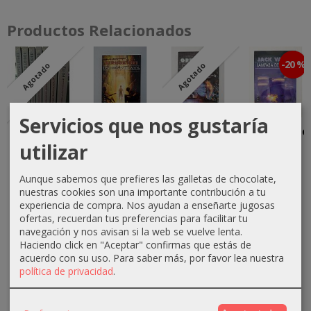
Productos Relacionados
-20 %
Agotado
Agotado
Servicios que nos gustaría
Saga Fafhrd
Destinos
Cuarentena
Lámpara de
y el
Truncados
Noche
utilizar
15,00 €
Ratonero
15,00 €
12,00 €
Gris
Aunque sabemos que prefieres las galletas de chocolate,
15,00 €
nuestras cookies son una importante contribución a tu
65,00 €
experiencia de compra. Nos ayudan a enseñarte jugosas
ofertas, recuerdan tus preferencias para facilitar tu
navegación y nos avisan si la web se vuelve lenta.
Haciendo click en "Aceptar" confirmas que estás de
acuerdo con su uso.
Para saber más, por favor lea nuestra
política de privacidad
.