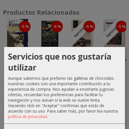
Productos Relacionados
-5 %
-5 %
-5 %
-5 %
Agotado
Agotado
Servicios que nos gustaría
La Batalla
Hombres de
Bagration y
Los
de Kinsale
Acero
las
Almogávare
utilizar
Ofensivas
y la
15,15 €
20,90 €
Soviéticas...
amenaza
turca...
15,95 €
22,00 €
Aunque sabemos que prefieres las galletas de chocolate,
13,30 €
nuestras cookies son una importante contribución a tu
13,30 €
14,00 €
experiencia de compra. Nos ayudan a enseñarte jugosas
14,00 €
ofertas, recuerdan tus preferencias para facilitar tu
navegación y nos avisan si la web se vuelve lenta.
Haciendo click en "Aceptar" confirmas que estás de
acuerdo con su uso.
Para saber más, por favor lea nuestra
política de privacidad
.