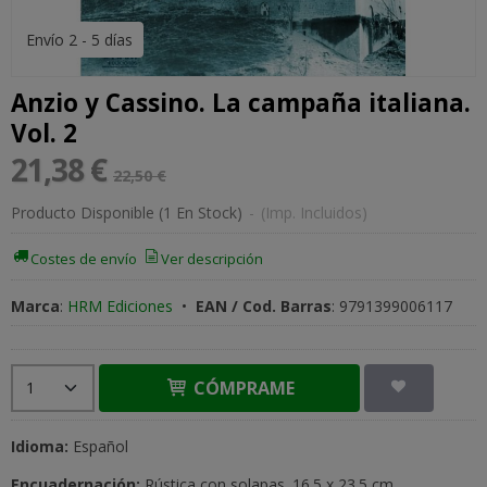
Envío 2 - 5 días
Anzio y Cassino. La campaña italiana.
Vol. 2
21,38 €
22,50 €
Producto Disponible
(1 En Stock)
-
(Imp. Incluidos)
Costes de envío
Ver descripción
Marca
:
HRM Ediciones
•
EAN / Cod. Barras
:
9791399006117
CÓMPRAME
Idioma:
Español
Encuadernación:
Rústica con solapas. 16.5 x 23.5 cm