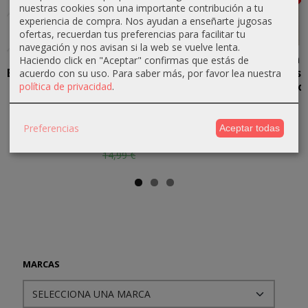
Agotado
Agotado
Agotado
Agotado
nuestras cookies son una importante contribución a tu
experiencia de compra. Nos ayudan a enseñarte jugosas
ofertas, recuerdan tus preferencias para facilitar tu
navegación y nos avisan si la web se vuelve lenta.
Enclaves
D&D:
D&D:
Colección
Haciendo click en "Aceptar" confirmas que estás de
Espectaculares
Pantalla del
Pantalla del
"Historias
acuerdo con su uso.
Para saber más, por favor lea nuestra
política de privacidad
.
DM -
DM - La
de Misterio
47,99 €
Waterdeep.
Tumba de...
y...
El...
59,99 €
14,24 €
48,75 €
Preferencias
Aceptar todas
13,49 €
14,99 €
65,00 €
14,99 €
MARCAS