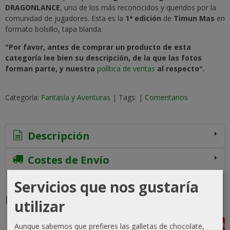
DRAGONLANCE
, uno de los más reconocidos y queridos por la
comunidad de jugadores. Esta es la
1ª edición
de
Timun Mas
en
formato bolsillo, tapa blanda.
"Por favor, antes de comprar un producto de esta
categoría lee bien su descripción, de la que las fotos
forman parte, y nuestra
política de ventas
al respecto".
Categoría:
Fantasía y Aventuras
|
Tags:
|
Comentarios
Descripción
Costes de Envío
Servicios que nos gustaría
Productos Relacionados
utilizar
-20 %
-10 %
-5 %
-25 %
Aunque sabemos que prefieres las galletas de chocolate,