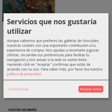
Servicios que nos gustaría
Fate: Defensores de
utilizar
Grimheim
52,25 €
55,00 €
Aunque sabemos que prefieres las galletas de chocolate,
nuestras cookies son una importante contribución a tu
experiencia de compra. Nos ayudan a enseñarte jugosas
ofertas, recuerdan tus preferencias para facilitar tu
navegación y nos avisan si la web se vuelve lenta.
Haciendo click en "Aceptar" confirmas que estás de
acuerdo con su uso.
Para saber más, por favor lea nuestra
MARCAS
política de privacidad
.
Preferencias
Aceptar todas
COSTES DE ENVÍO