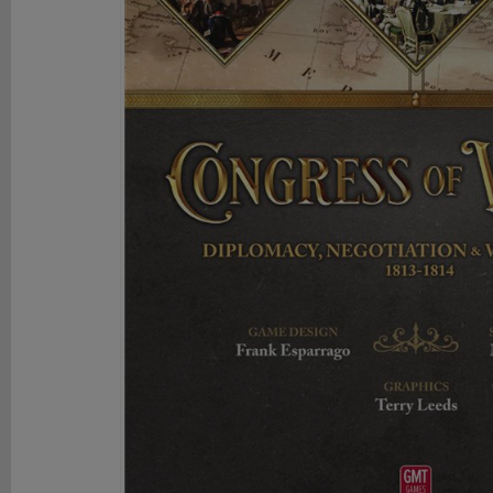
DE
ROL
LIBROS
SEGUNDA
MANO
NOVEDADES
Y
OFERTAS
ACCESORIOS
MARCAS