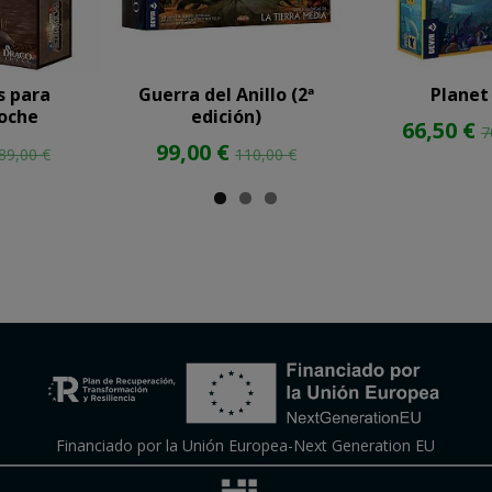
s para
Guerra del Anillo (2ª
Planet
oche
edición)
66,50 €
7
99,00 €
89,00 €
110,00 €
Financiado por la Unión Europea-Next Generation EU