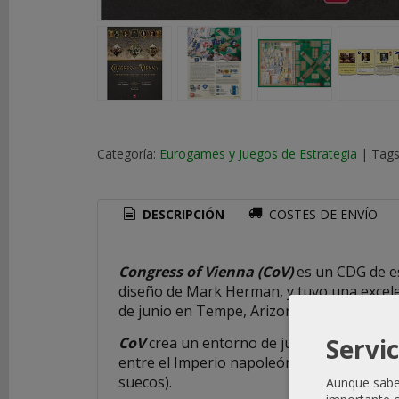
COSTES
DE
ENVÍO
GRATIS
*
Consultar
Categoría:
Eurogames y Juegos de Estrategia
|
Tags
Destinos
TU
DESCRIPCIÓN
COSTES DE ENVÍO
CARRITO
(0)
Congress of Vienna (CoV)
es un CDG de es
El
diseño de Mark Herman, y tuvo una excel
carrito
de junio en Tempe, Arizona. Es el cuarto
de
la
Servic
CoV
crea un entorno de juego fascinante. P
compra
entre el Imperio napoleónico en apuros y 
está
suecos).
Aunque sabem
vacío