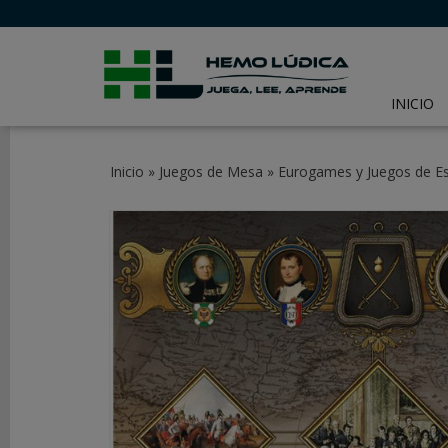
INICIO
CATEGORÍAS
Inicio
»
Juegos de Mesa
»
Eurogames y Juegos de Es
JUEGOS
DE
MESA
JUEGOS
DE
CARTAS
Y
LCG
JUEGOS