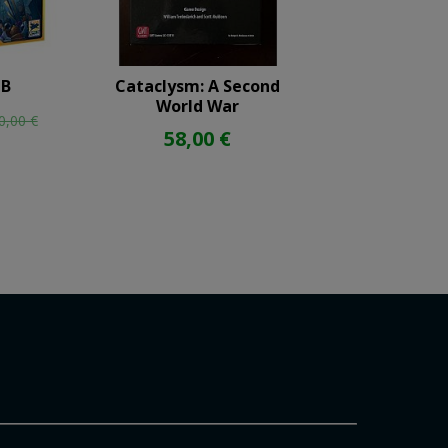
 B
Cataclysm: A Second
Dune: La Gue
World War
Arrakis
0,00 €
58,00 €
125,99 €
13