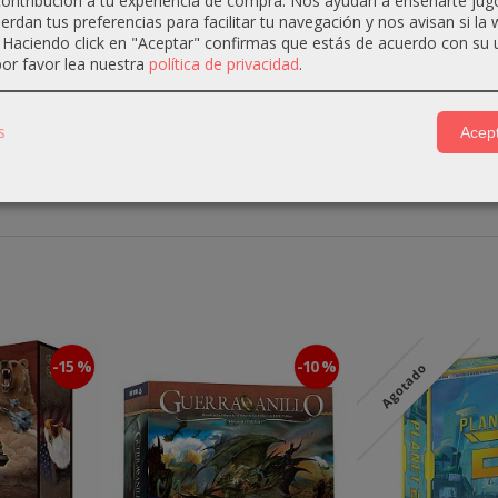
ontribución a tu experiencia de compra. Nos ayudan a enseñarte jug
irada de Napoleón de Moscú en 1812, abarcando los años deci
uerdan tus preferencias para facilitar tu navegación y nos avisan si la
co que representa Europa desde la Península Ibérica hasta 
. Haciendo click en "Aceptar" confirmas que estás de acuerdo con su 
or favor lea nuestra
política de privacidad
.
 área para representar la guerra marítima y la Guerra Britán
ado por Dick Sauer (con la valiosa colaboración de Mark He
o como estratégico, sin perder el sabor de las grandes batall
s
Acept
 están impresas en el tablero.
El Congreso de Viena
reproduc
tación diplomática y su mapa militar.
-15 %
-10 %
Agotado