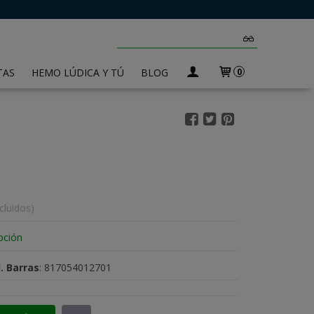
TAS
HEMO LÚDICA Y TÚ
BLOG
0
cluidos)
pción
. Barras
:
817054012701