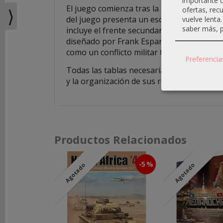
importante c
El juego comienza tras la desastrosa ret
⟩
ofertas, rec
del juego presenta un escenario estratégi
vuelve lenta
REDES
saber más, p
incluye el frente secundario de Italia, un
SOCIALES
diseñado por Frank Esparrago y desarroll
como un conflicto militar tanto diplomátic
Preferencia
Instagram
Todas las tablas necesarias para el juego
y la organización de sus reglas, la presen
Facebook
Youtube
Productos Relacionados
-5 %
Agotado
Agotado