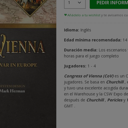
PEDIR INFOR
Añádelo a tu wishlist
y te avisamos cu
Idioma:
Inglés
Edad mínima recomendada:
14
Duración media:
Los escenarios 
horas para el juego completo
Jugadores:
1 - 4
Congress of Vienna (CoV)
es un C
jugadores. Se basa en
Churchill
, 
y tuvo una excelente acogida dur
en el Warehouse y la CSW Expo de 
después de
Churchill
,
Pericles
y
GMT .