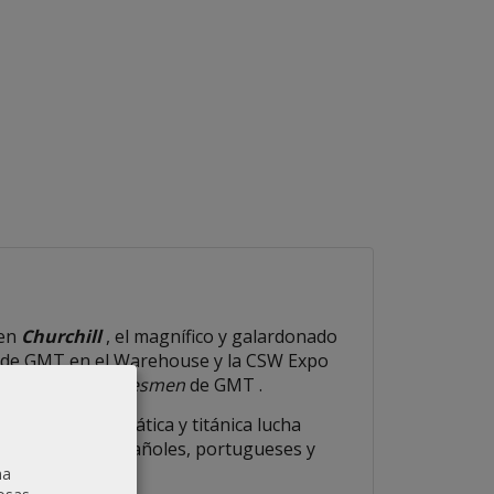
 en
Churchill
, el magnífico y galardonado
9 de GMT en el Warehouse y la CSW Expo
 serie Great Statesmen
de GMT .
ales de la dramática y titánica lucha
os prusianos, españoles, portugueses y
na