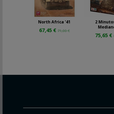
North Africa '41
2 Minuto
Median
67,45 €
71,00 €
75,65 €