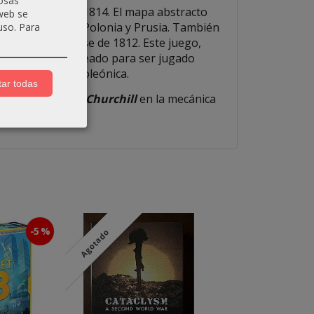
osas
sivos de 1813 y 1814. El mapa abstracto
 web se
las fronteras de Polonia y Prusia. También
uso.
Para
ico-Estadounidense de 1812. Este juego,
rman), ha sido creado para ser jugado
as de la era napoleónica.
ar todas
e el espíritu de
Churchill
en la mecánica
-5 %
Agotado