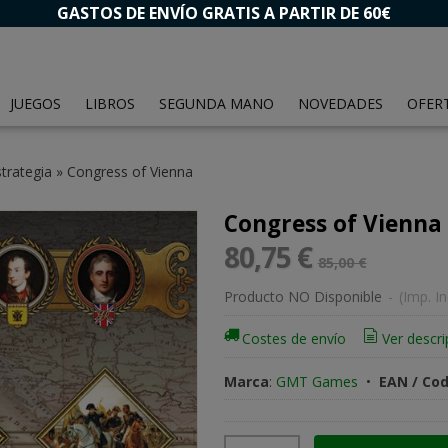
GASTOS DE ENVÍO GRATIS A PARTIR DE 60€
JUEGOS
LIBROS
SEGUNDA MANO
NOVEDADES
OFER
trategia
»
Congress of Vienna
Congress of Vienna
80,75 €
85,00 €
Producto NO Disponible
-
(Imp. In
Costes de envío
Ver descri
Marca
:
GMT Games
•
EAN / Cod