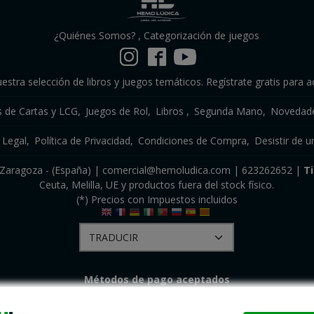
¿Quiénes Somos?
,
Categorización de juegos
estra selección de libros y juegos temáticos. Regístrate gratis para a
s de Cartas y LCG
Juegos de Rol
Libros
Segunda Mano
Novedade
 Legal
Política de Privacidad
Condiciones de Compra
Desistir de u
a, Zaragoza - (España) | comercial@hemoludica.com |
623262652
|
T
Ceuta, Melilla, UE y productos fuera del stock físico.
(*) Precios con Impuestos incluidos
Métodos de pago aceptados