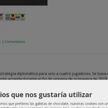
:
|
Comentarios
trategia diplomática para uno a cuatro jugadores. Se basa
ente acogida durante el fin de semana de primavera de 201
 juego después de
Churchill
,
Pericles
y
Versailles 1919
en la
ios que nos gustaría utilizar
ermite a los jugadores convertirse en los personajes princip
la coalición de Rusia, Austria y Gran Bretaña (con sus aliad
os que prefieres las galletas de chocolate, nuestras cookies son u