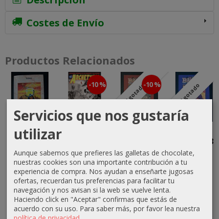
Costes de Envío
Productos Relacionados
-10 %
-10 %
Agotado
Agotado
Servicios que nos gustaría
utilizar
El Mundo
Archetypal
Barsoom
Barsoom
Sombrío
Magazine
Recopilatorio
Número 3
2
(Verano
Aunque sabemos que prefieres las galletas de chocolate,
35,00 €
16,20 €
(Navidades...
2007)
nuestras cookies son una importante contribución a tu
18,00 €
experiencia de compra. Nos ayudan a enseñarte jugosas
16,20 €
18,00 €
ofertas, recuerdan tus preferencias para facilitar tu
navegación y nos avisan si la web se vuelve lenta.
18,00 €
Haciendo click en "Aceptar" confirmas que estás de
acuerdo con su uso.
Para saber más, por favor lea nuestra
política de privacidad
.