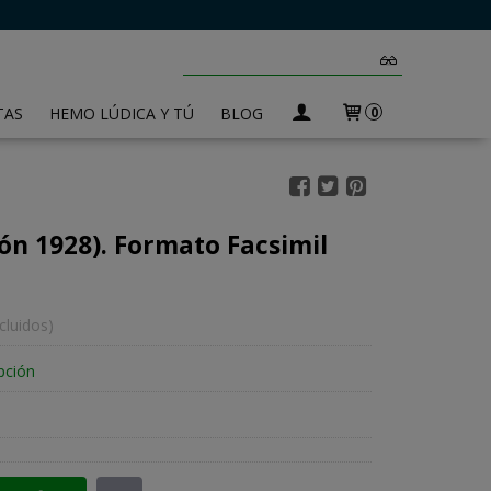
TAS
HEMO LÚDICA Y TÚ
BLOG
0
ión 1928). Formato Facsimil
cluidos)
pción