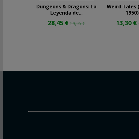
Dungeons & Dragons: La
Weird Tales 
Leyenda de...
1950).
28,45 €
13,30 €
29,95 €