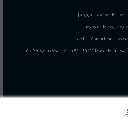
Juega, lee y aprende con nu
Juegos de Mesa
Juego
Ir arriba
Contáctanos
Aviso
C / Río Aguas Vivas, Casa 52 - 50430 María de Huerv