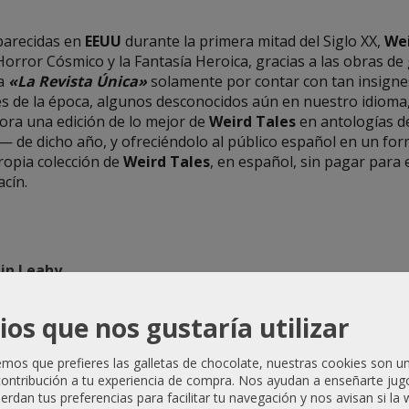
parecidas en
EEUU
durante la primera mitad del Siglo XX,
Wei
Horror Cósmico y la Fantasía Heroica, gracias a las obras d
da
«La Revista Única»
solamente por contar con tan insignes 
s de la época, algunos desconocidos aún en nuestro idioma,
ra una edición de lo mejor de
Weird Tales
en antologías d
 de dicho año, y ofreciéndolo al público español en un forma
ropia colección de
Weird Tales
, en español, sin pagar para 
acín.
tin Leahy
ft
elknap Long Jr.
ios que nos gustaría utilizar
Williams (Thomas Lanier Williams)
orer
os que prefieres las galletas de chocolate, nuestras cookies son u
ontribución a tu experiencia de compra. Nos ayudan a enseñarte jug
uerdan tus preferencias para facilitar tu navegación y nos avisan si la
Smith