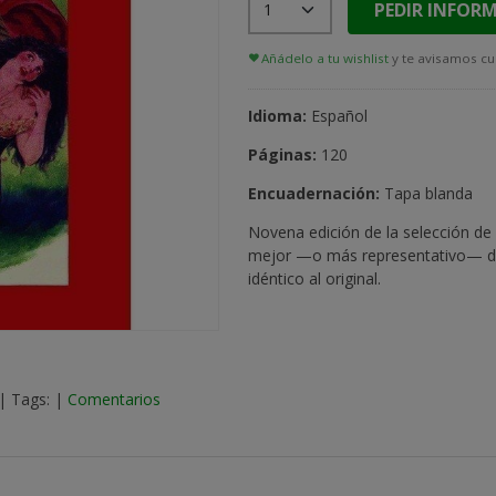
PEDIR INFOR
Añádelo a tu wishlist
y te avisamos cu
Idioma:
Español
Páginas:
120
Encuadernación:
Tapa blanda
Novena edición de la selección de
mejor —o más representativo— de 
idéntico al original.
|
Tags:
|
Comentarios