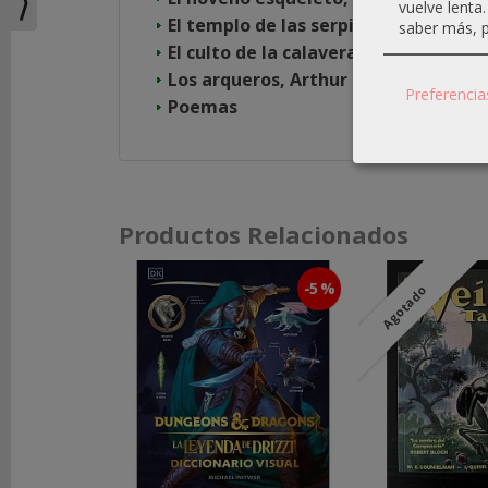
⟩
vuelve lenta
El templo de las serpientes, Paul Ern
saber más, p
REDES
El culto de la calavera, Henry White
SOCIALES
Los arqueros, Arthur Machen
Preferencia
Poemas
Instagram
Facebook
Productos Relacionados
Youtube
-5 %
Agotado