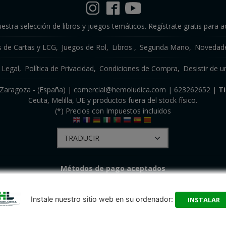
estra selección de libros y juegos temáticos. Regístrate gratis para a
s de Cartas y LCG
Juegos de Rol
Libros
Segunda Mano
Novedade
 Legal
Política de Privacidad
Condiciones de Compra
Desistir de u
a, Zaragoza - (España) | comercial@hemoludica.com |
623262652
|
T
Ceuta, Melilla, UE y productos fuera del stock físico.
(*) Precios con Impuestos incluidos
Métodos de pago aceptados
Instale nuestro sitio web en su ordenador:
INSTALAR
HEMO LÚDICA S.R.L.
- Copyright © 2026 [50650] - Con la tecnología de Palbin.com