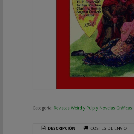
DE
ROL
LIBROS
SEGUNDA
MANO
NOVEDADES
Y
OFERTAS
ACCESORIOS
MARCAS
Categoría:
Revistas Weird y Pulp y Novelas Gráficas
DESCRIPCIÓN
COSTES DE ENVÍO