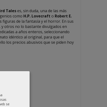
rd Tales
es, sin duda, una de las más
e genios como
H.P. Lovecraft
o
Robert E.
figuras de la fantasía y el horror. En sus
 y otros no lo bastante divulgados en
edicadas a años enteros, seleccionando
to idéntico al original, para que el
ello los precios abusivos que se piden hoy
na
osas
 web se