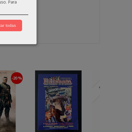
uso.
Para
ar todas
-20 %
Agotado