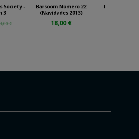
 Society -
Barsoom Número 22
Providence O
n 3
(Navidades 2013)
57,00 €
60
18,00 €
4,00 €