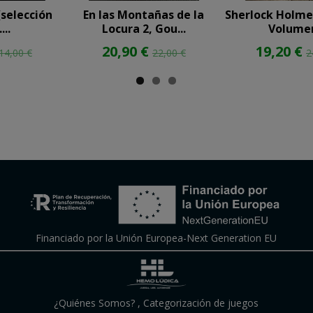
(selección
En las Montañas de la
Sherlock Holmes
...
Locura 2, Gou...
Volume
20,90 €
19,20 €
14,00 €
22,00 €
2
Financiado por la Unión Europea-Next Generation EU
¿Quiénes Somos?
,
Categorización de juegos