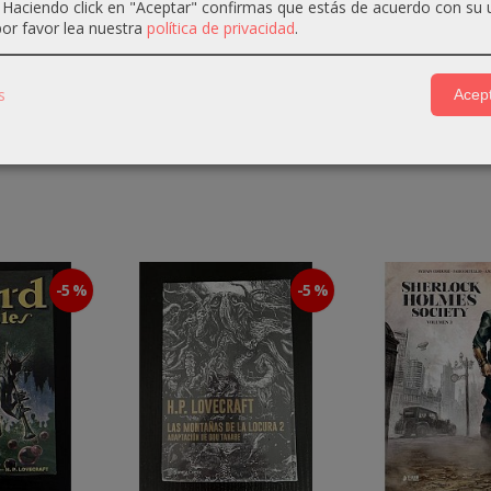
. Haciendo click en "Aceptar" confirmas que estás de acuerdo con su 
st
or favor lea nuestra
política de privacidad
.
had
s
Acept
-5 %
-5 %