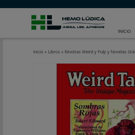
INICIO
CATEGORÍAS
Inicio
»
Libros
»
Revistas Weird y Pulp y Novelas Grá
JUEGOS
DE
MESA
JUEGOS
DE
CARTAS
Y
LCG
JUEGOS