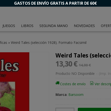
GASTOS DE ENVÍO GRATIS A PARTIR DE 60€
JUEGOS
LIBROS
SEGUNDA MANO
NOVEDADES
OFER
ficas
»
Weird Tales (selección 1928). Formato Facsimil
Weird Tales (selecc
13,30 €
14,00 €
Producto NO Disponible
-
(Imp. In
Costes de envío
Ver descri
Marca
:
Barsoom