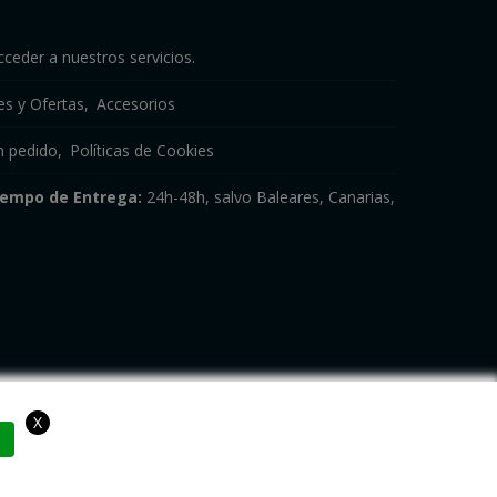
cceder a nuestros servicios.
s y Ofertas
Accesorios
n pedido
Políticas de Cookies
iempo de Entrega:
24h-48h, salvo Baleares, Canarias,
X