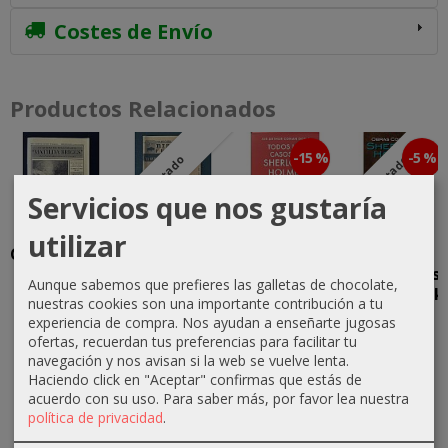
Costes de Envío
Productos Relacionados
-15 %
-5 %
Agotado
Agotado
Servicios que nos gustaría
utilizar
Cuaderno de
La Rata
Estuche
Obras
Bitácora del
Gigante de
Sherlock
completas
Aunque sabemos que prefieres las galletas de chocolate,
"Matilda...
Sumatra en
Holmes
de Sherlock
nuestras cookies son una importante contribución a tu
el...
(edición...
Holmes
experiencia de compra. Nos ayudan a enseñarte jugosas
6,00 €
ofertas, recuerdan tus preferencias para facilitar tu
5,00 €
33,02 €
23,70 €
navegación y nos avisan si la web se vuelve lenta.
38,85 €
24,95 €
Haciendo click en "Aceptar" confirmas que estás de
acuerdo con su uso.
Para saber más, por favor lea nuestra
política de privacidad
.