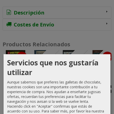
Descripción
Costes de Envío
Productos Relacionados
-5 %
-5 %
Agotado
Agotado
Agotado
Servicios que nos gustaría
utilizar
Doctores de
La Rata
Sherlock
Obras
Aunque sabemos que prefieres las galletas de chocolate,
lo Oculto,
Gigante de
Holmes y el
completas
nuestras cookies son una importante contribución a tu
siete
Sumatra en
"Gang" de
de Sherlock
experiencia de compra. Nos ayudan a enseñarte jugosas
novelas...
el...
los...
Holmes
ofertas, recuerdan tus preferencias para facilitar tu
navegación y nos avisan si la web se vuelve lenta.
28,50 €
5,00 €
12,00 €
23,70 €
Haciendo click en "Aceptar" confirmas que estás de
acuerdo con su uso.
Para saber más, por favor lea nuestra
30,00 €
24,95 €