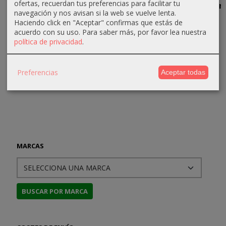
ofertas, recuerdan tus preferencias para facilitar tu
Los Mundos
Las
Weird Tales
Perdidos en
navegación y nos avisan si la web se vuelve lenta.
Rebeldes
Ciudades
(selección
Venus
Haciendo click en "Aceptar" confirmas que estás de
(Dominic
Perdidas de
1938)....
30,00 €
acuerdo con su uso.
Para saber más, por favor lea nuestra
Flandry...
Marte
13,30 €
política de privacidad
.
30,00 €
25,00 €
14,00 €
Preferencias
Aceptar todas
MARCAS