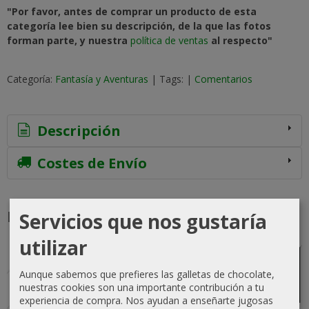
"Por favor, antes de comprar un producto de esta
categoría lee bien su descripción, de la que las fotos
forman parte, y nuestra
política de ventas
al respecto"
Categoría:
Fantasía y Aventuras
|
Tags:
|
Comentarios
Descripción
Costes de Envío
Productos Relacionados
Servicios que nos gustaría
utilizar
-5 %
Agotado
Agotado
Agotado
Agotado
Aunque sabemos que prefieres las galletas de chocolate,
nuestras cookies son una importante contribución a tu
experiencia de compra. Nos ayudan a enseñarte jugosas