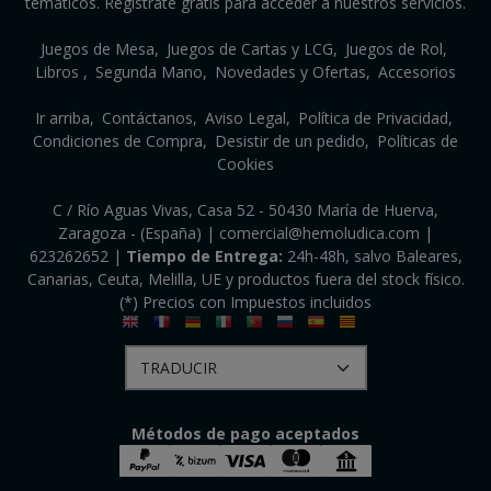
temáticos. Regístrate gratis para acceder a nuestros servicios.
Juegos de Mesa
Juegos de Cartas y LCG
Juegos de Rol
Libros
Segunda Mano
Novedades y Ofertas
Accesorios
Ir arriba
Contáctanos
Aviso Legal
Política de Privacidad
Condiciones de Compra
Desistir de un pedido
Políticas de
Cookies
C / Río Aguas Vivas, Casa 52 - 50430 María de Huerva,
Zaragoza - (España) | comercial@hemoludica.com |
623262652
|
Tiempo de Entrega:
24h-48h, salvo Baleares,
Canarias, Ceuta, Melilla, UE y productos fuera del stock físico.
(*) Precios con Impuestos incluidos
Métodos de pago aceptados