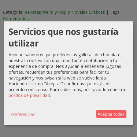
Categoría:
Revistas Weird y Pulp y Novelas Gráficas
|
Tags:
|
Comentarios
Servicios que nos gustaría
utilizar
Descripción
Aunque sabemos que prefieres las galletas de chocolate,
Costes de Envío
nuestras cookies son una importante contribución a tu
experiencia de compra. Nos ayudan a enseñarte jugosas
ofertas, recuerdan tus preferencias para facilitar tu
navegación y nos avisan si la web se vuelve lenta.
Haciendo click en "Aceptar" confirmas que estás de
acuerdo con su uso.
Para saber más, por favor lea nuestra
MARCAS
política de privacidad
.
Preferencias
Aceptar todas