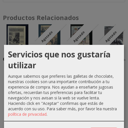
Productos Relacionados
Agotado
Agotado
Agotado
Servicios que nos gustaría
Cuaderno de
La Rata
Sherlock
El Fantasma
utilizar
Bitácora del
Gigante de
Holmes y el
de Baker
"Matilda...
Sumatra en
"Gang" de
Street
el...
los...
Aunque sabemos que prefieres las galletas de chocolate,
6,00 €
15,00 €
nuestras cookies son una importante contribución a tu
5,00 €
12,00 €
experiencia de compra. Nos ayudan a enseñarte jugosas
ofertas, recuerdan tus preferencias para facilitar tu
navegación y nos avisan si la web se vuelve lenta.
Haciendo click en "Aceptar" confirmas que estás de
acuerdo con su uso.
Para saber más, por favor lea nuestra
política de privacidad
.