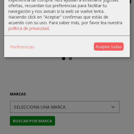
ofertas, recuerdan tus preferencias para facilitar tu
Pack Ciclo
Saga Fafhrd
Sherlock
Arkham
navegación y nos avisan si la web se vuelve lenta.
de
y el
Holmes,
Horror: El
Haciendo click en "Aceptar" confirmas que estás de
Lankhmar
Ratonero
Detective
Juego de
acuerdo con su uso.
Para saber más, por favor lea nuestra
política de privacidad
.
Gris
Asesor:...
Cartas...
105,00 €
65,00 €
31,99 €
62,99 €
Preferencias
39,99 €
69,99 €
Aceptar todas
MARCAS