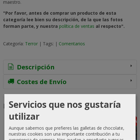
maestro.
"Por favor, antes de comprar un producto de esta
categoría lee bien su descripción, de la que las fotos
forman parte, y nuestra
política de ventas
al respecto".
Categoría:
Terror
|
Tags:
|
Comentarios
Descripción
Costes de Envío
Servicios que nos gustaría
Productos Relacionados
utilizar
-20 %
-10 %
Agotado
Agotado
Aunque sabemos que prefieres las galletas de chocolate,
nuestras cookies son una importante contribución a tu
experiencia de compra. Nos ayudan a enseñarte jugosas