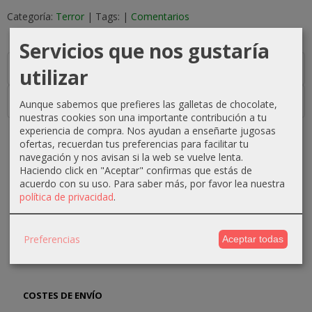
Categoría:
Terror
|
Tags:
|
Comentarios
Servicios que nos gustaría
Descripción
utilizar
Costes de Envío
Aunque sabemos que prefieres las galletas de chocolate,
nuestras cookies son una importante contribución a tu
experiencia de compra. Nos ayudan a enseñarte jugosas
ofertas, recuerdan tus preferencias para facilitar tu
navegación y nos avisan si la web se vuelve lenta.
Haciendo click en "Aceptar" confirmas que estás de
MARCAS
acuerdo con su uso.
Para saber más, por favor lea nuestra
política de privacidad
.
Preferencias
Aceptar todas
COSTES DE ENVÍO