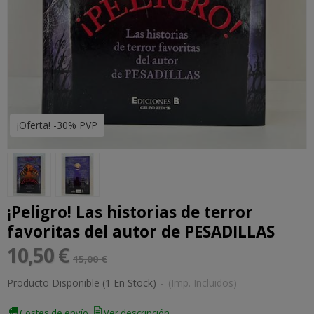
¡Oferta! -30% PVP
¡Peligro! Las historias de terror
favoritas del autor de PESADILLAS
10,50 €
15,00 €
Producto Disponible
(1 En Stock)
-
(Imp. Incluidos)
Costes de envío
Ver descripción