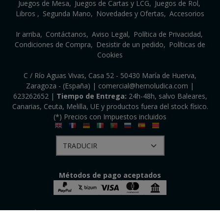
Juegos de Mesa
Juegos de Cartas y LCG
Juegos de Rol
Libros
Segunda Mano
Novedades y Ofertas
Accesorios
Ir arriba
Contáctanos
Aviso Legal
Política de Privacidad
Condiciones de Compra
Desistir de un pedido
Políticas de
Cookies
C / Río Aguas Vivas, Casa 52 - 50430 María de Huerva,
Zaragoza - (España) | comercial@hemoludica.com |
623262652
|
Tiempo de Entrega:
24h-48h, salvo Baleares,
Canarias, Ceuta, Melilla, UE y productos fuera del stock físico.
(*) Precios con Impuestos incluidos
Métodos de pago aceptados
HEMO LÚDICA S.R.L.
- Copyright © 2026 [50650] - Con la tecnología de Palbin.com