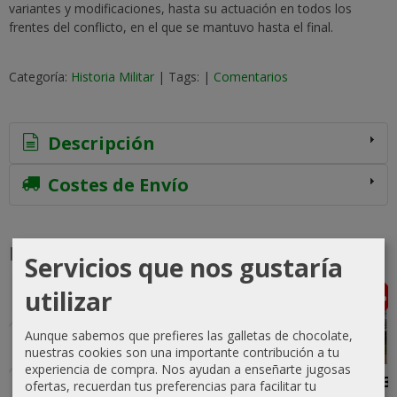
variantes y modificaciones, hasta su actuación en todos los
frentes del conflicto, en el que se mantuvo hasta el final.
Categoría:
Historia Militar
|
Tags:
|
Comentarios
Descripción
Costes de Envío
Productos Relacionados
Servicios que nos gustaría
utilizar
-5 %
-5 %
-5 %
-5 %
Agotado
Agotado
Agotado
Agotado
Aunque sabemos que prefieres las galletas de chocolate,
nuestras cookies son una importante contribución a tu
experiencia de compra. Nos ayudan a enseñarte jugosas
ASL Starter
Enemy
Enemy
Salerno '43
ofertas, recuerdan tus preferencias para facilitar tu