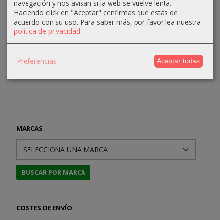
Kit 3
Action:
Action:
navegación y nos avisan si la web se vuelve lenta.
41,90 €
Ardennes
Kharkov
Haciendo click en "Aceptar" confirmas que estás de
41,80 €
44,10 €
acuerdo con su uso.
Para saber más, por favor lea nuestra
144,64 €
124,69 €
44,00 €
política de privacidad
.
152,25 €
131,25 €
Preferencias
Aceptar todas
MARCAS
COSTES DE ENVÍO