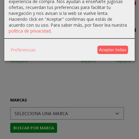
-5 %
-5 %
-10 %
-15 %
Agotado
Agotado
experiencia de compra. Nos ayudan a enseñarte jugosas
ofertas, recuerdan tus preferencias para facilitar tu
navegación y nos avisan si la web se vuelve lenta.
Haciendo click en "Aceptar" confirmas que estás de
acuerdo con su uso.
Para saber más, por favor lea nuestra
Enemy
ASL Starter
Combat
The World
política de privacidad
.
Action:
Kit 1
Commander:
at War:
Kharkov
Europa
Europe
33,49 €
Preferencias
Aceptar todas
124,69 €
57,60 €
63,71 €
35,25 €
131,25 €
64,00 €
74,95 €
MARCAS