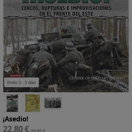
Envío 2 - 5 días
¡Asedio!
22,80 €
24,00 €