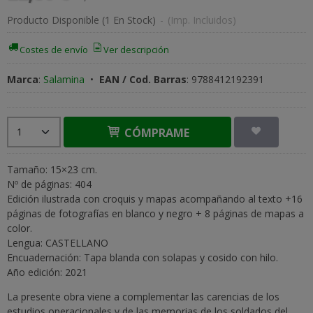
Producto Disponible
(1 En Stock)
-
(Imp. Incluidos)
Costes de envío
Ver descripción
Marca
:
Salamina
•
EAN / Cod. Barras
:
9788412192391
CÓMPRAME
Tamaño: 15×23 cm.
Nº de páginas: 404
Edición ilustrada con croquis y mapas acompañando al texto +16
páginas de fotografías en blanco y negro + 8 páginas de mapas a
color.
Lengua: CASTELLANO
Encuadernación: Tapa blanda con solapas y cosido con hilo.
Año edición: 2021
La presente obra viene a complementar las carencias de los
estudios operacionales y de las memorias de los soldados del