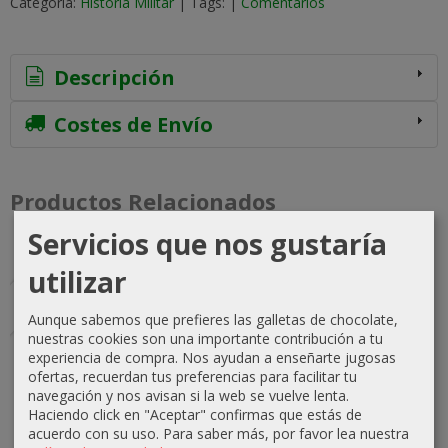
Categoría:
Historia Militar
|
Tags:
|
Comentarios
Descripción
Costes de Envío
Productos Relacionados
Servicios que nos gustaría
-10 %
-5 %
Agotado
Agotado
utilizar
Aunque sabemos que prefieres las galletas de chocolate,
nuestras cookies son una importante contribución a tu
Great
SPQR Deluxe
experiencia de compra. Nos ayudan a enseñarte jugosas
Battles of
Edition 2nd
ofertas, recuerdan tus preferencias para facilitar tu
Julius
Printing
navegación y nos avisan si la web se vuelve lenta.
Caesar...
Haciendo click en "Aceptar" confirmas que estás de
104,74 €
acuerdo con su uso.
Para saber más, por favor lea nuestra
108,68 €
110,25 €