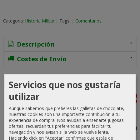
Categoría:
Historia Militar
|
Tags:
|
Comentarios
Descripción
Costes de Envío
Productos Relacionados
Servicios que nos gustaría
utilizar
-10 %
-5 %
-10 %
-15 %
Agotado
Aunque sabemos que prefieres las galletas de chocolate,
nuestras cookies son una importante contribución a tu
experiencia de compra. Nos ayudan a enseñarte jugosas
ofertas, recuerdan tus preferencias para facilitar tu
Von
Enemy
Combat
The World
navegación y nos avisan si la web se vuelve lenta.
Manstein's
Action:
Commander:
at War:
Haciendo click en "Aceptar" confirmas que estás de