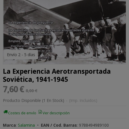
Envío 2 - 5 días
La Experiencia Aerotransportada
Soviética, 1941-1945
7,60 €
8,00 €
Producto Disponible
(1 En Stock)
-
(Imp. Incluidos)
Costes de envío
Ver descripción
Marca
:
Salamina
•
EAN / Cod. Barras
:
9788494989100