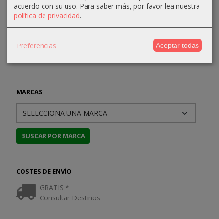
Triumph
Kharkov
Europa
Europe
acuerdo con su uso.
Para saber más, por favor lea nuestra
política de privacidad
.
53,99 €
124,69 €
57,60 €
63,71 €
59,99 €
131,25 €
64,00 €
74,95 €
Preferencias
Aceptar todas
MARCAS
COSTES DE ENVÍO
GRATIS *
Consultar Destinos