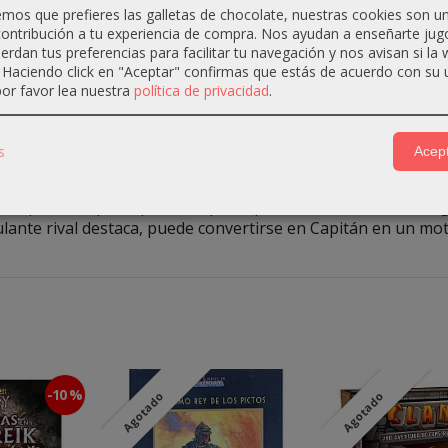
os que prefieres las galletas de chocolate, nuestras cookies son u
si nos encontramos a algún viejo amigo en la taberna.
ontribución a tu experiencia de compra. Nos ayudan a enseñarte jug
uerdan tus preferencias para facilitar tu navegación y nos avisan si la
. Haciendo click en "Aceptar" confirmas que estás de acuerdo con su 
ón, dependiendo de la narración de la campaña, nos haremos 
or favor lea nuestra
política de privacidad
.
sticas) y tendremos que encontrar la localización en la que s
fantásticas, peligros y barcos que transportan jugosas merc
s
Acept
tripulación para que el buque supere estos obstáculos, vigil
pulante rival destaca, puede convertirse en Capitán en un mot
-10 %
Agotado
Agotado