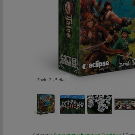
DE
ROL
LIBROS
SEGUNDA
MANO
NOVEDADES
Y
OFERTAS
Envío 2 - 5 días
ACCESORIOS
MARCAS
Categoría:
Eurogames y Juegos de Estrategia
|
Tags