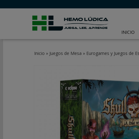
INICIO
CATEGORÍAS
Inicio
»
Juegos de Mesa
»
Eurogames y Juegos de Es
JUEGOS
DE
MESA
JUEGOS
DE
CARTAS
Y
LCG
JUEGOS