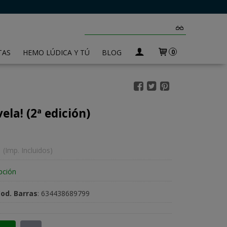
TAS
HEMO LÚDICA Y TÚ
BLOG
0
vela! (2ª edición)
(Imp. Incluidos)
pción
Cod. Barras
:
634438689799