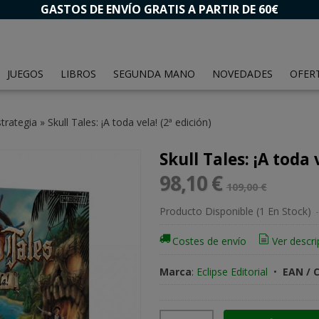
GASTOS DE ENVÍO GRATIS A PARTIR DE 60€
JUEGOS
LIBROS
SEGUNDA MANO
NOVEDADES
OFER
trategia
»
Skull Tales: ¡A toda vela! (2ª edición)
Skull Tales: ¡A toda 
98,10 €
109,00 €
Producto Disponible
(1 En Stock)
-
Costes de envío
Ver descri
Marca
:
Eclipse Editorial
•
EAN / 