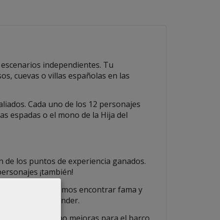
 escenarios independientes. Tu
os, cuevas o villas españolas en las
aliados. Cada uno de los 12 personajes
das espadas o el mono de la Hija del
ón de los puntos de experiencia ganados.
personajes ¡también!
mos eventos y podremos encontrar fama y
ue deseamos aprender.
cesario, así como mejoras para el barco,