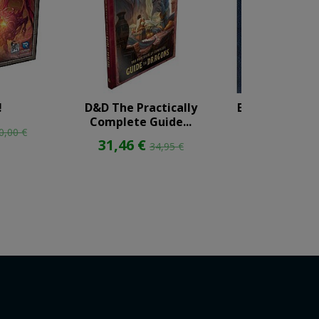
!
D&D The Practically
El mundo de S
Complete Guide...
Holmes. Guí
0,00 €
31,46 €
13,46 €
34,95 €
14