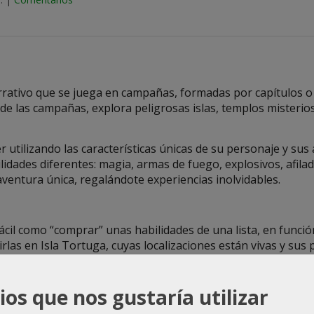
rativo que se juega en campañas, formadas por capítulos o
de las campañas, explora peligrosas islas, templos misterios
utilizando las características únicas de su personaje y sus 
lidades diferentes: magia, armas de fuego, explosivos, afila
aventura única, regalándote experiencias inolvidables.
ácil como “comprar” unas habilidades de una lista, en funci
las en Isla Tortuga, cuyas localizaciones están vivas y sus 
pues el barco nos espera para volver a la aventura, vivire
do de los personajes que nos enseñarán esas habilidades q
ios que nos gustaría utilizar
do de su plaza central, siempre que paguemos el precio ne