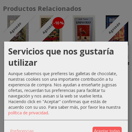
Productos Relacionados
-10 %
Agotado
Agotado
Agotado
Servicios que nos gustaría
Los Mundos
Pack Mars
Emphyrio
Barsoom
Rebeldes
Attacks!
Número 1
utilizar
15,00 €
(Dominic
(Diciembre
27,00 €
Flandry...
2006)
Aunque sabemos que prefieres las galletas de chocolate,
30,00 €
30,00 €
15,00 €
nuestras cookies son una importante contribución a tu
experiencia de compra. Nos ayudan a enseñarte jugosas
ofertas, recuerdan tus preferencias para facilitar tu
navegación y nos avisan si la web se vuelve lenta.
Haciendo click en "Aceptar" confirmas que estás de
acuerdo con su uso.
Para saber más, por favor lea nuestra
política de privacidad
.
Preferencias
Aceptar todas