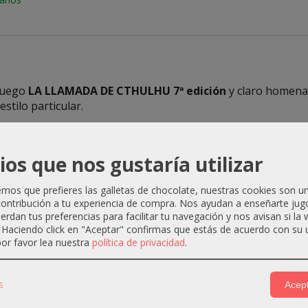
 juego
LA LLAMADA DE CTHULHU 7ª edición
y claro homenaj
estilo particular.
ulas de monstruos o seres de otros planetas, producidas en 
EL TERROR DE MÁS ALLÁ DEL ESPACIO (TERROR DEL MÁS AL
ios que nos gustaría utilizar
 de los años 70 y hasta mediados de los 80, con títulos tan
82 o
LIFEFORCE (FUERZA VITAL)
de 1985.
os que prefieres las galletas de chocolate, nuestras cookies son u
es jugadores, pudiendo jugar menos jugadores pero con un
ontribución a tu experiencia de compra. Nos ayudan a enseñarte jug
uerdan tus preferencias para facilitar tu navegación y nos avisan si la
. Haciendo click en "Aceptar" confirmas que estás de acuerdo con su 
or favor lea nuestra
política de privacidad
.
s
Acept