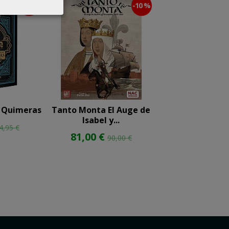
-10 %
-10 %
as Quimeras
Tanto Monta El Auge de
Pack Jules Ve
Isabel y...
futuro..
4,95 €
81,00 €
36,00 €
90,00 €
40