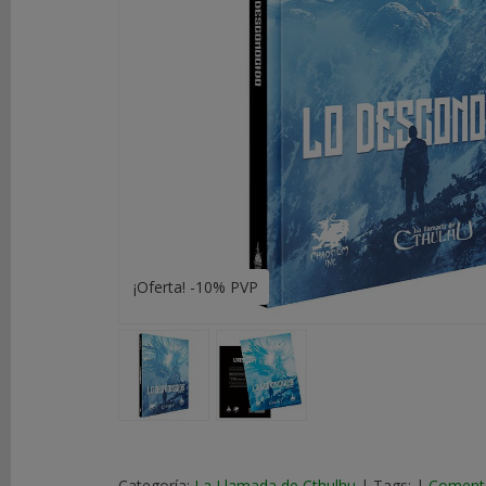
DE
ROL
LIBROS
SEGUNDA
MANO
NOVEDADES
Y
OFERTAS
¡Oferta! -10% PVP
ACCESORIOS
MARCAS
Categoría:
La Llamada de Cthulhu
|
Tags:
|
Coment