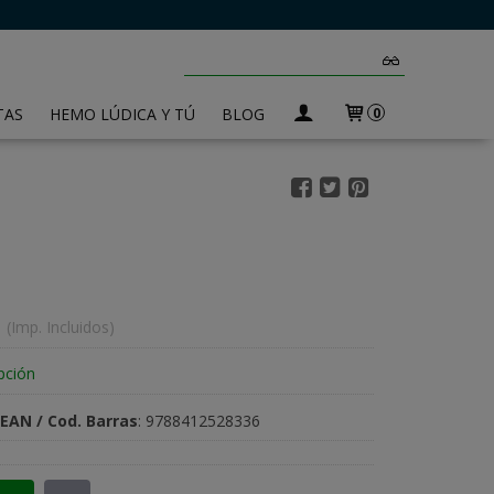
TAS
HEMO LÚDICA Y TÚ
BLOG
0
(Imp. Incluidos)
pción
EAN / Cod. Barras
:
9788412528336