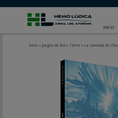
INICIO
CATEGORÍAS
Inicio
»
Juegos de Rol
»
Terror
»
La Llamada de Cthu
JUEGOS
DE
MESA
JUEGOS
DE
CARTAS
Y
LCG
JUEGOS