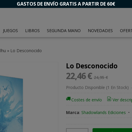
GASTOS DE ENVÍO GRATIS A PARTIR DE 60€
JUEGOS
LIBROS
SEGUNDA MANO
NOVEDADES
OFER
lhu
»
Lo Desconocido
Lo Desconocido
22,46 €
24,95 €
Producto Disponible
(1 En Stock)
-
Costes de envío
Ver descri
Marca
:
Shadowlands Ediciones
•