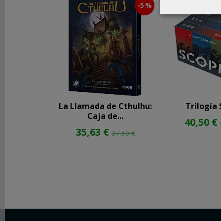
-5 %
REDES
SOCIALES
Instagram
Facebook
La Llamada de Cthulhu:
Trilogía
Caja de...
40,50 €
Youtube
35,63 €
37,50 €