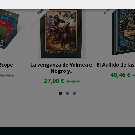
-10 %
-10 %
Agotado
Agotado
 Scope
La venganza de Vulmea el
El Aullido de l
Negro y...
40,46 €
45,00 €
4
27,00 €
30,00 €