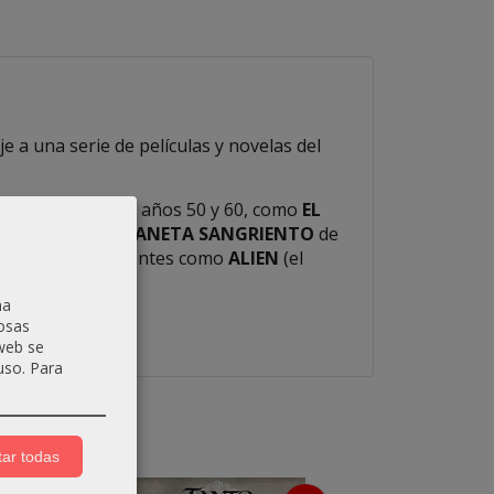
e a una serie de películas y novelas del
las décadas de los años 50 y 60, como
EL
LÁ)
de 1958 o
PLANETA SANGRIENTO
de
 conocidos y sugerentes como
ALIEN
(el
na
 máximo de 6.
osas
 web se
uso.
Para
ar todas