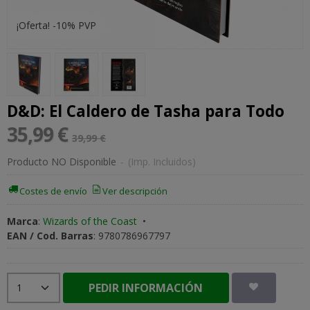
¡Oferta! -10% PVP
D&D: El Caldero de Tasha para Todo
35,99 €
39,99 €
Producto NO Disponible
-
(Imp. Incluidos)
Costes de envío
Ver descripción
Marca
:
Wizards of the Coast
•
EAN / Cod. Barras
:
9780786967797
PEDIR INFORMACIÓN