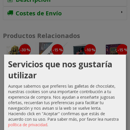
Costes de Envío
Productos Relacionados
-30 %
-15 %
-10 %
-15 %
Agotado
Servicios que nos gustaría
utilizar
Archeos
Almoravid
El Anillo
Imperial
Society
(Edición en
Único 2ª
Struggle
Aunque sabemos que prefieres las galletas de chocolate,
Español)
Edición -
nuestras cookies son una importante contribución a tu
34,99 €
51,00 €
Libro...
experiencia de compra. Nos ayudan a enseñarte jugosas
76,49 €
49,99 €
60,00 €
ofertas, recuerdan tus preferencias para facilitar tu
45,00 €
89,99 €
navegación y nos avisan si la web se vuelve lenta.
50,00 €
Haciendo click en "Aceptar" confirmas que estás de
acuerdo con su uso.
Para saber más, por favor lea nuestra
política de privacidad
.