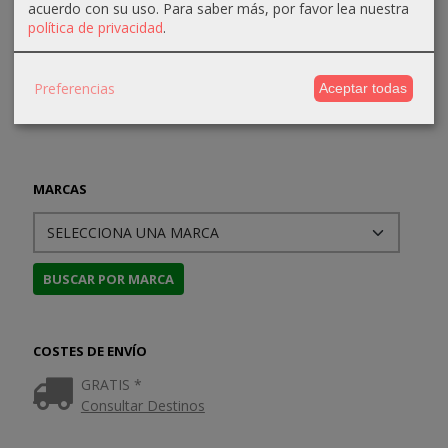
16,65 €
acuerdo con su uso.
Para saber más, por favor lea nuestra
45,00 €
12,50 €
20,00 €
política de privacidad
.
18,50 €
Preferencias
Aceptar todas
MARCAS
COSTES DE ENVÍO
GRATIS *
Consultar Destinos