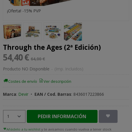
¡Oferta! -15% PVP
Through the Ages (2ª Edición)
54,40 €
64,00 €
Producto NO Disponible
-
(Imp. Incluidos)
Costes de envío
Ver descripción
Marca
:
Devir
•
EAN / Cod. Barras
:
8436017223866
PEDIR INFORMACIÓN
Añádelo a tu wishlist
y te avisamos cuando vuelva a tener stock