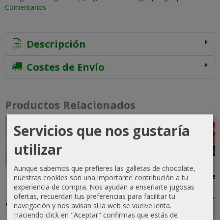
Comentarios
Descripción
Costes de Envío
Productos Relacionados
Servicios que nos gustaría
-10 %
-10 %
-25 %
-10 %
Agotado
utilizar
Aunque sabemos que prefieres las galletas de chocolate,
Call of
Warhammer
Marvel
El Señor de
nuestras cookies son una importante contribución a tu
Cthulhu
Fantasy:
Champions:
los Anillos -
experiencia de compra. Nos ayudan a enseñarte jugosas
Abyssal &
Altdorf, la...
Star-Lord
Pantalla y...
ofertas, recuerdan tus preferencias para facilitar tu
White Dice...
navegación y nos avisan si la web se vuelve lenta.
40,50 €
9,38 €
18,00 €
Haciendo click en "Aceptar" confirmas que estás de